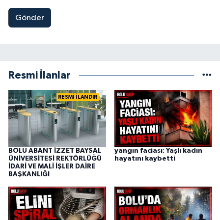
Gönder
Resmi İlanlar
RESMİ İLANDIR
BOLU ABANT İZZET BAYSAL
yangın faciası: Yaşlı kadın
ÜNİVERSİTESİ REKTÖRLÜĞÜ
hayatını kaybetti
İDARİ VE MALİ İŞLER DAİRE
BAŞKANLIĞI