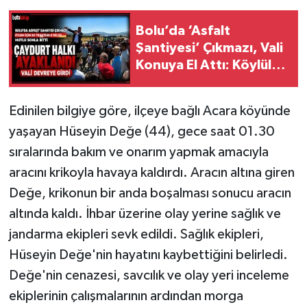
Bolu’da ‘Asfalt
Şantiyesi’ Çıkmazı, Vali
Konuya El Attı: Köylüler
Kazandı
Edinilen bilgiye göre, ilçeye bağlı Acara köyünde
yaşayan Hüseyin Değe (44), gece saat 01.30
sıralarında bakım ve onarım yapmak amacıyla
aracını krikoyla havaya kaldırdı. Aracın altına giren
Değe, krikonun bir anda boşalması sonucu aracın
altında kaldı. İhbar üzerine olay yerine sağlık ve
jandarma ekipleri sevk edildi. Sağlık ekipleri,
Hüseyin Değe'nin hayatını kaybettiğini belirledi.
Değe'nin cenazesi, savcılık ve olay yeri inceleme
ekiplerinin çalışmalarının ardından morga