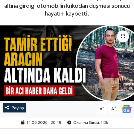
altına girdiği otomobilin krikodan düşmesi sonucu
hayatını kaybetti.
Paylaş
-
+
A
A
14.06.2026 - 20:49
Okunma Süresi: 1 Dk