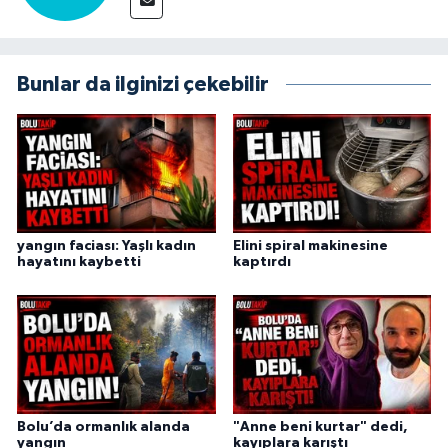
Bunlar da ilginizi çekebilir
yangın faciası: Yaşlı kadın
Elini spiral makinesine
hayatını kaybetti
kaptırdı
Bolu’da ormanlık alanda
"Anne beni kurtar" dedi,
yangın
kayıplara karıştı