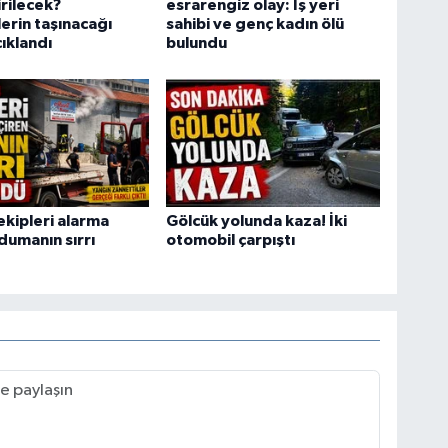
rilecek?
esrarengiz olay: İş yeri
erin taşınacağı
sahibi ve genç kadın ölü
çıklandı
bulundu
ekipleri alarma
Gölcük yolunda kaza! İki
dumanın sırrı
otomobil çarpıştı