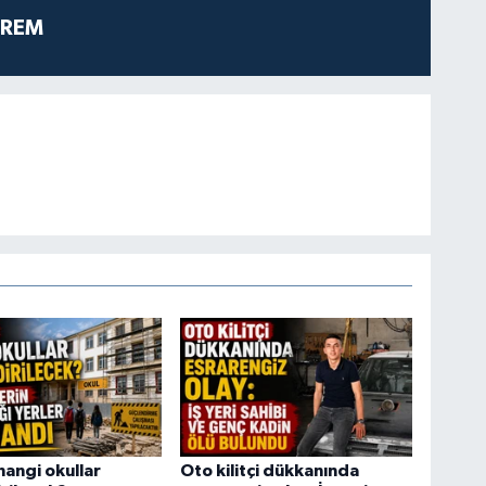
PREM
hangi okullar
Oto kilitçi dükkanında