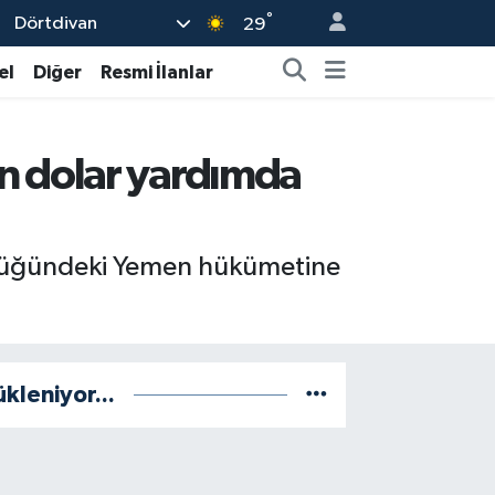
°
Dörtdivan
29
el
Diğer
Resmi İlanlar
n dolar yardımda
cülüğündeki Yemen hükümetine
ükleniyor...