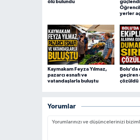
ölü bulundu
güçlendi
Öğrencil
yerler a
Kaymakam Feyza Yılmaz,
Bolu’da 
pazarcı esnafı ve
geçiren 
vatandaşlarla buluştu
çözüldü
Yorumlar