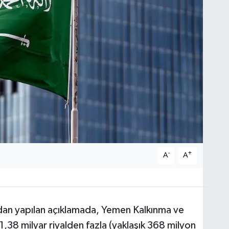
-
+
A
A
ndan yapılan açıklamada, Yemen Kalkınma ve
38 milyar riyalden fazla (yaklaşık 368 milyon