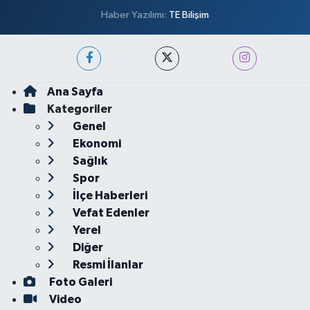
Haber Yazılımı:
TE Bilişim
Ana Sayfa
Kategoriler
Genel
Ekonomi
Sağlık
Spor
İlçe Haberleri
Vefat Edenler
Yerel
Diğer
Resmi İlanlar
Foto Galeri
Video