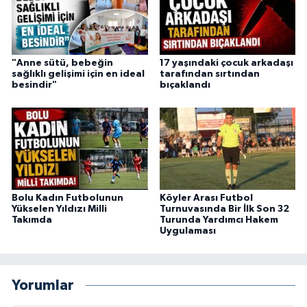
"Anne sütü, bebeğin
17 yaşındaki çocuk arkadaşı
sağlıklı gelişimi için en ideal
tarafından sırtından
besindir"
bıçaklandı
Bolu Kadın Futbolunun
Köyler Arası Futbol
Yükselen Yıldızı Milli
Turnuvasında Bir İlk Son 32
Takımda
Turunda Yardımcı Hakem
Uygulaması
Yorumlar