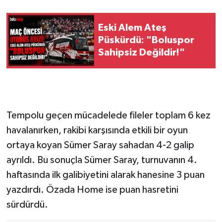
Eski Alem Ateş
Püskürdü: "Boluspor
Sahipsiz Değildir!"
Tempolu geçen mücadelede fileler toplam 6 kez
havalanırken, rakibi karşısında etkili bir oyun
ortaya koyan Sümer Saray sahadan 4-2 galip
ayrıldı. Bu sonuçla Sümer Saray, turnuvanın 4.
haftasında ilk galibiyetini alarak hanesine 3 puan
yazdırdı. Özada Home ise puan hasretini
sürdürdü.