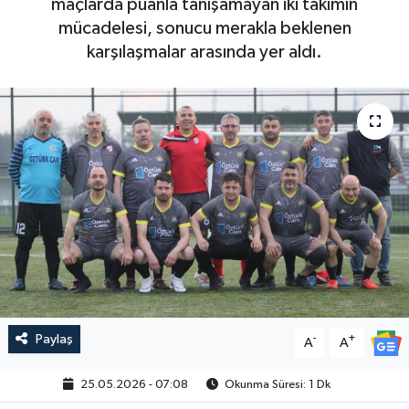
maçlarda puanla tanışamayan iki takımın
mücadelesi, sonucu merakla beklenen
karşılaşmalar arasında yer aldı.
Paylaş
-
+
A
A
25.05.2026 - 07:08
Okunma Süresi: 1 Dk