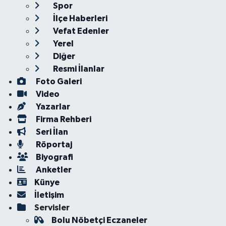
Spor
İlçe Haberleri
Vefat Edenler
Yerel
Diğer
Resmi İlanlar
Foto Galeri
Video
Yazarlar
Firma Rehberi
Seri İlan
Röportaj
Biyografi
Anketler
Künye
İletişim
Servisler
Bolu Nöbetçi Eczaneler