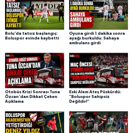
Bolu’da tatsız başlangıç:
Oyuna girdi 1 dakika sonra
Boluspor evinde kaybetti
ayağı burkuldu: Sahaya
ambulans girdi
Otobüs Krizi Sonrası Tuna
Eski Alem Ateş Püskürdü:
Özcan'dan Dikkat Çeken
"Boluspor Sahipsiz
Açıklama
Değildir!"