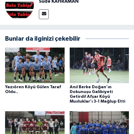
Sude KAHRAMAN
Bunlar da ilginizi çekebilir
Yazıören Köyü Gülen Taraf
Anıl Berke Doğan’ın
Oldu..
Dokunuşu Galibiyeti
Getirdi! Afşar Köyü
Musluklar’ı 3-1 Mağlup Etti