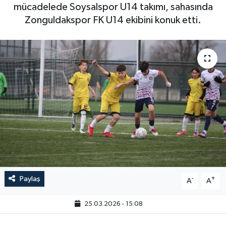
mücadelede Soysalspor U14 takımı, sahasında
Zonguldakspor FK U14 ekibini konuk etti.
Paylaş
-
+
A
A
25.03.2026 - 15:08