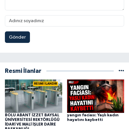
Gönder
Resmi İlanlar
RESMİ İLANDIR
BOLU ABANT İZZET BAYSAL
yangın faciası: Yaşlı kadın
ÜNİVERSİTESİ REKTÖRLÜĞÜ
hayatını kaybetti
İDARİ VE MALİ İŞLER DAİRE