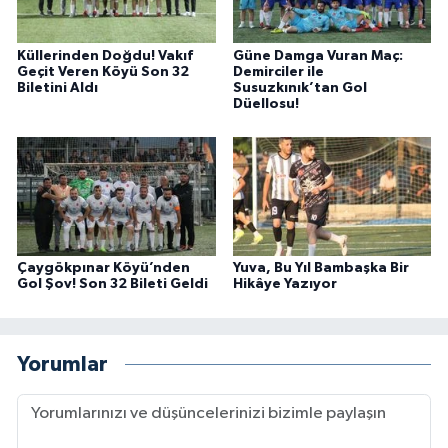
Küllerinden Doğdu! Vakıf
Güne Damga Vuran Maç:
Geçit Veren Köyü Son 32
Demirciler ile
Biletini Aldı
Susuzkınık’tan Gol
Düellosu!
Çaygökpınar Köyü’nden
Yuva, Bu Yıl Bambaşka Bir
Gol Şov! Son 32 Bileti Geldi
Hikâye Yazıyor
Yorumlar