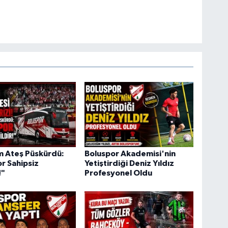
m Ateş Püskürdü:
Boluspor Akademisi'nin
r Sahipsiz
Yetiştirdiği Deniz Yıldız
!"
Profesyonel Oldu