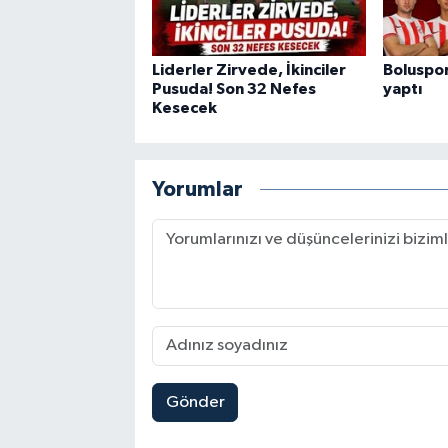
Liderler Zirvede, İkinciler
Boluspor
Pusuda! Son 32 Nefes
yaptı
Kesecek
Yorumlar
Gönder