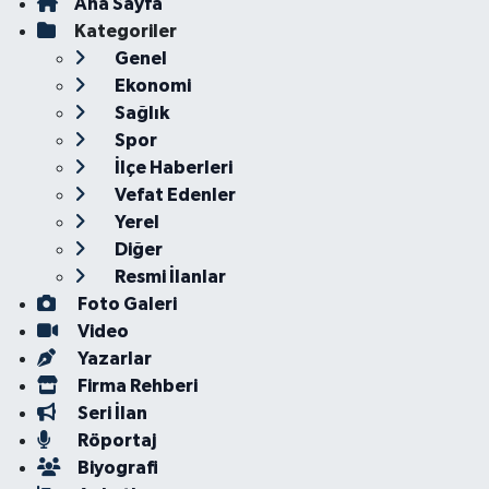
Ana Sayfa
Kategoriler
Genel
Ekonomi
Sağlık
Spor
İlçe Haberleri
Vefat Edenler
Yerel
Diğer
Resmi İlanlar
Foto Galeri
Video
Yazarlar
Firma Rehberi
Seri İlan
Röportaj
Biyografi