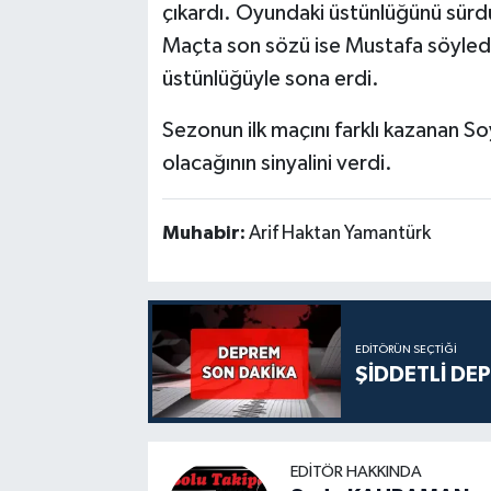
çıkardı. Oyundaki üstünlüğünü sürdü
Maçta son sözü ise Mustafa söyledi
üstünlüğüyle sona erdi.
Sezonun ilk maçını farklı kazanan Soy
olacağının sinyalini verdi.
Muhabir:
Arif Haktan Yamantürk
EDITÖRÜN SEÇTIĞI
ŞİDDETLİ DE
EDITÖR HAKKINDA