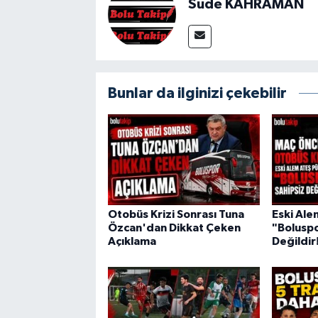
Sude KAHRAMAN
Bunlar da ilginizi çekebilir
Otobüs Krizi Sonrası Tuna
Eski Ale
Özcan'dan Dikkat Çeken
"Boluspo
Açıklama
Değildir