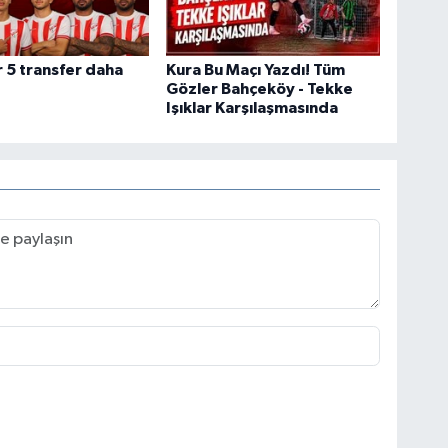
 5 transfer daha
Kura Bu Maçı Yazdı! Tüm
Gözler Bahçeköy - Tekke
Işıklar Karşılaşmasında