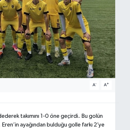
-
+
A
A
ederek takımını 1-0 öne geçirdi. Bu golün
Eren’in ayağından bulduğu golle farkı 2’ye