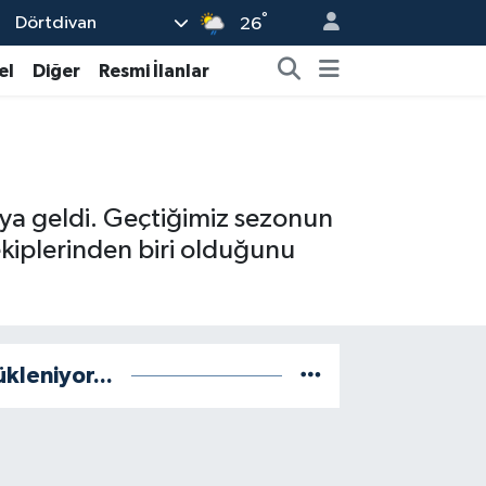
°
Dörtdivan
26
el
Diğer
Resmi İlanlar
şıya geldi. Geçtiğimiz sezonun
 ekiplerinden biri olduğunu
ükleniyor...