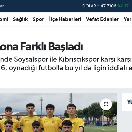
ar
DOLAR
47,7106
%0.17
EURO
55,1652
%0.27
omi
Sağlık
Spor
İlçe Haberleri
Vefat Edenler
Yer
STERLİN
64,4046
%0.35
GRAM ALTIN
6618.49
%2.12
ona Farklı Başladı
BİST100
13.773
%-19
nde Soysalspor ile Kıbrıscıkspor karşı kar
BITCOIN
65.130,04
%1.2
6, oynadığı futbolla bu yıl da ligin iddialı
Y