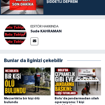
ŞİDDETLİ DEPREM
EDITÖR HAKKINDA
Sude KAHRAMAN
Bunlar da ilginizi çekebilir
Mezarlıkta bir kişi ölü
Bolu’da jandarmadan silah
bulundu
operasyonu: 1 kişi