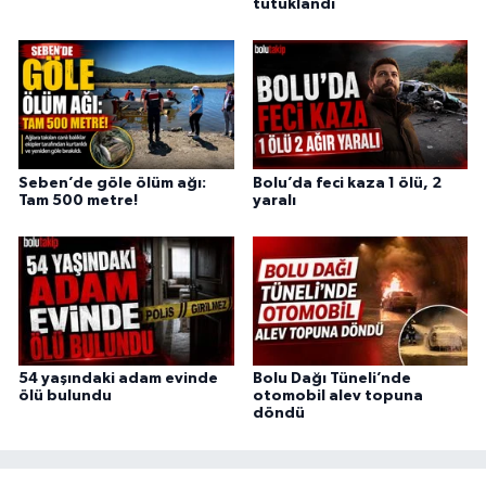
tutuklandı
Seben’de göle ölüm ağı:
Bolu’da feci kaza 1 ölü, 2
Tam 500 metre!
yaralı
54 yaşındaki adam evinde
Bolu Dağı Tüneli’nde
ölü bulundu
otomobil alev topuna
döndü