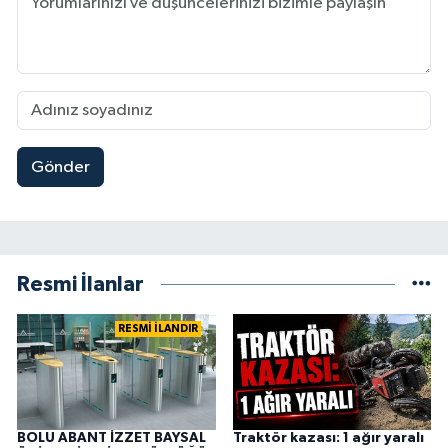
Gönder
Resmi İlanlar
RESMİ İLANDIR
BOLU ABANT İZZET BAYSAL
Traktör kazası: 1 ağır yaralı