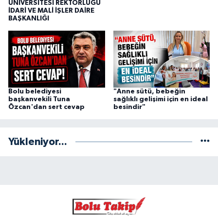
ÜNİVERSİTESİ REKTÖRLÜĞÜ
İDARİ VE MALİ İŞLER DAİRE
BAŞKANLIĞI
Bolu belediyesi
"Anne sütü, bebeğin
başkanvekili Tuna
sağlıklı gelişimi için en ideal
Özcan'dan sert cevap
besindir"
Yükleniyor...