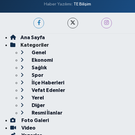
Haber Yazılımı:
TE Bilişim
Ana Sayfa
Kategoriler
Genel
Ekonomi
Sağlık
Spor
İlçe Haberleri
Vefat Edenler
Yerel
Diğer
Resmi İlanlar
Foto Galeri
Video