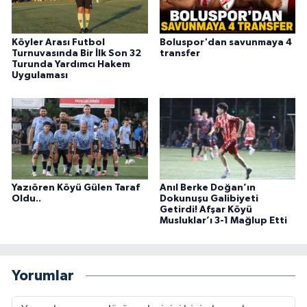
Köyler Arası Futbol
Boluspor'dan savunmaya 4
Turnuvasında Bir İlk Son 32
transfer
Turunda Yardımcı Hakem
Uygulaması
Yazıören Köyü Gülen Taraf
Anıl Berke Doğan’ın
Oldu..
Dokunuşu Galibiyeti
Getirdi! Afşar Köyü
Musluklar’ı 3-1 Mağlup Etti
Yorumlar