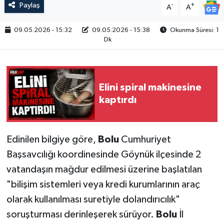
Paylaş
-
+
A
A
09.05.2026 - 15:32
09.05.2026 - 15:38
Okunma Süresi: 1
Dk
Elini spiral makinesine
kaptırdı
Edinilen bilgiye göre,
Bolu
Cumhuriyet
Başsavcılığı koordinesinde Göynük ilçesinde 2
vatandaşın mağdur edilmesi üzerine başlatılan
"bilişim sistemleri veya kredi kurumlarının araç
olarak kullanılması suretiyle dolandırıcılık"
soruşturması derinleşerek sürüyor.
Bolu
İl