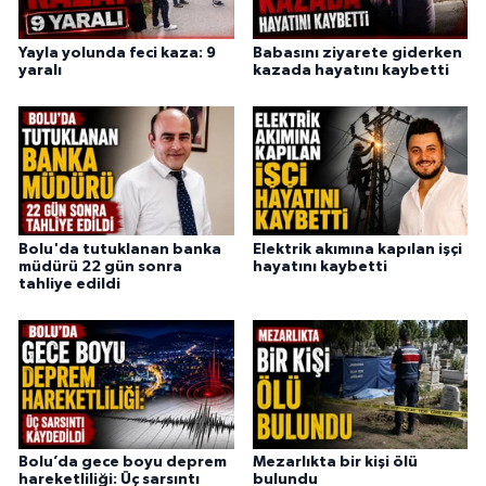
Yayla yolunda feci kaza: 9
Babasını ziyarete giderken
yaralı
kazada hayatını kaybetti
Bolu'da tutuklanan banka
Elektrik akımına kapılan işçi
müdürü 22 gün sonra
hayatını kaybetti
tahliye edildi
Bolu’da gece boyu deprem
Mezarlıkta bir kişi ölü
hareketliliği: Üç sarsıntı
bulundu