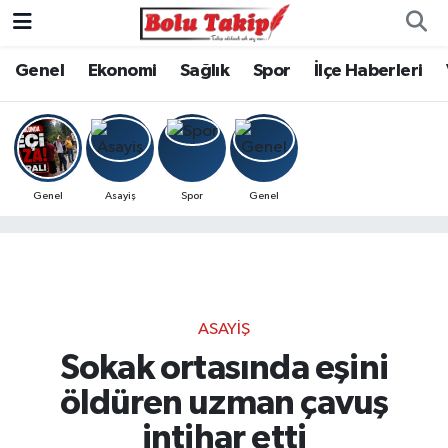
Genel
Ekonomi
Sağlık
Spor
İlçe Haberleri
Genel
Asayiş
Spor
Genel
ASAYIŞ
Sokak ortasında eşini
öldüren uzman çavuş
intihar etti