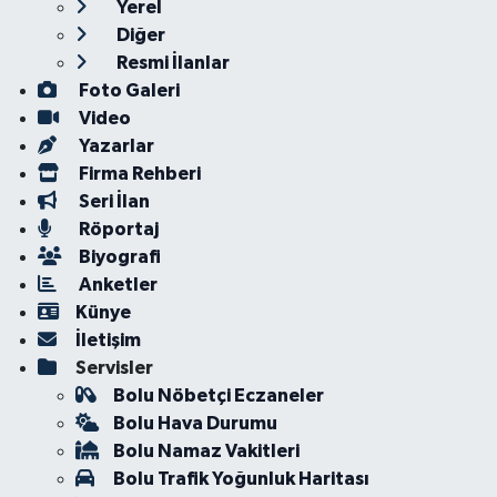
Yerel
Diğer
Resmi İlanlar
Foto Galeri
Video
Yazarlar
Firma Rehberi
Seri İlan
Röportaj
Biyografi
Anketler
Künye
İletişim
Servisler
Bolu Nöbetçi Eczaneler
Bolu Hava Durumu
Bolu Namaz Vakitleri
Bolu Trafik Yoğunluk Haritası