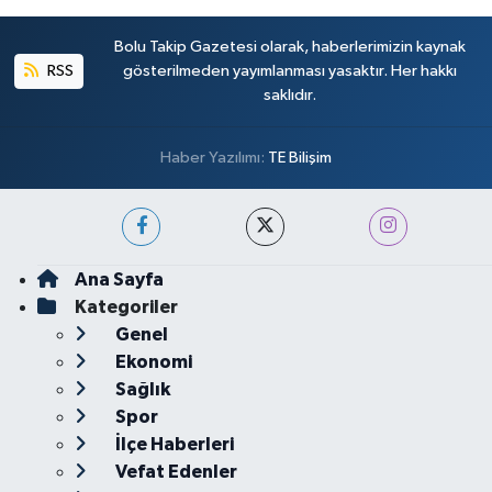
Bolu Takip Gazetesi olarak, haberlerimizin kaynak
RSS
gösterilmeden yayımlanması yasaktır. Her hakkı
saklıdır.
Haber Yazılımı:
TE Bilişim
Ana Sayfa
Kategoriler
Genel
Ekonomi
Sağlık
Spor
İlçe Haberleri
Vefat Edenler