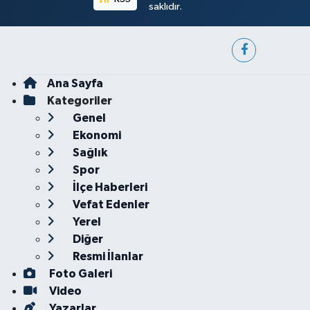
saklıdır.
Ana Sayfa
Kategoriler
Genel
Ekonomi
Sağlık
Spor
İlçe Haberleri
Vefat Edenler
Yerel
Diğer
Resmi İlanlar
Foto Galeri
Video
Yazarlar