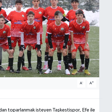
-
+
A
A
an toparlanmak isteyen Taşkestispor, Efe ile