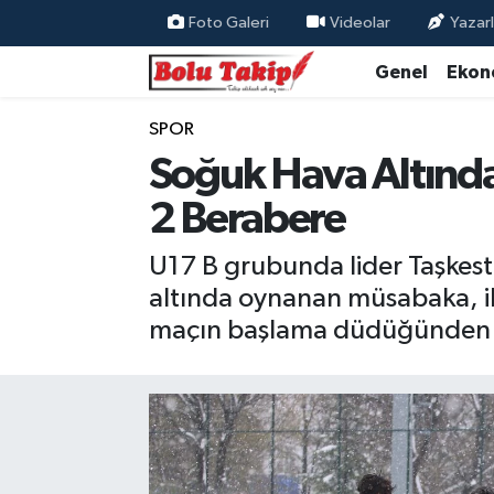
Foto Galeri
Videolar
Yazarl
Genel
Ekon
SPOR
Soğuk Hava Altında
2 Berabere
U17 B grubunda lider Taşkesti
altında oynanan müsabaka, i
maçın başlama düdüğünden sa