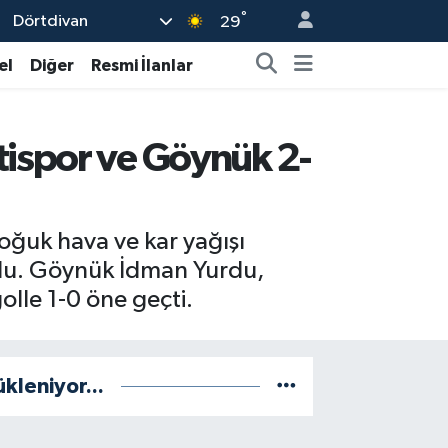
°
Dörtdivan
29
el
Diğer
Resmi İlanlar
tispor ve Göynük 2-
oğuk hava ve kar yağışı
ldu. Göynük İdman Yurdu,
lle 1-0 öne geçti.
ükleniyor...