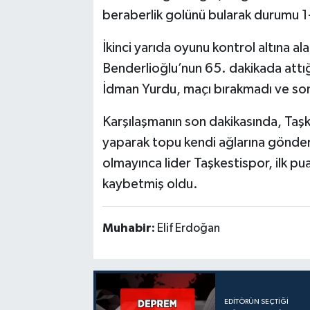
beraberlik golünü bularak durumu 1-1
İkinci yarıda oyunu kontrol altına ala
Benderlioğlu’nun 65. dakikada attığ
İdman Yurdu, maçı bırakmadı ve son 
Karşılaşmanın son dakikasında, Taş
yaparak topu kendi ağlarına gönder
olmayınca lider Taşkestispor, ilk p
kaybetmiş oldu.
Muhabir:
Elif Erdoğan
EDITÖRÜN SEÇTIĞI