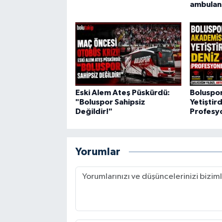
ambulans
Eski Alem Ateş Püskürdü:
Boluspo
"Boluspor Sahipsiz
Yetiştird
Değildir!"
Profesy
Yorumlar