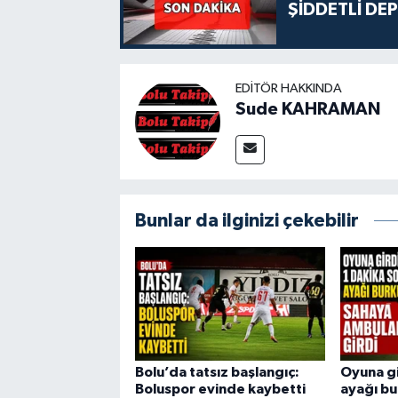
ŞİDDETLİ DE
EDITÖR HAKKINDA
Sude KAHRAMAN
Bunlar da ilginizi çekebilir
Bolu’da tatsız başlangıç:
Oyuna gi
Boluspor evinde kaybetti
ayağı bu