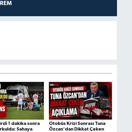
PREM
rdi 1 dakika sonra
Otobüs Krizi Sonrası Tuna
rkuldu: Sahaya
Özcan'dan Dikkat Çeken