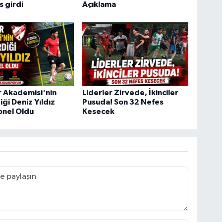
 girdi
Açıklama
r Akademisi'nin
Liderler Zirvede, İkinciler
iği Deniz Yıldız
Pusuda! Son 32 Nefes
onel Oldu
Kesecek