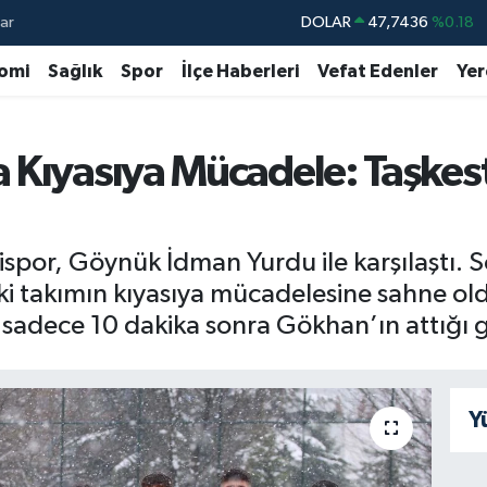
ar
DOLAR
47,7436
%0.18
EURO
55,2510
%0.32
omi
Sağlık
Spor
İlçe Haberleri
Vefat Edenler
Yer
STERLİN
64,4811
%0.38
GRAM ALTIN
6660.55
%0
 Kıyasıya Mücadele: Taşkes
BİST100
13.779
%-14
BITCOIN
64.840,97
%-0.15
spor, Göynük İdman Yurdu ile karşılaştı. S
ki takımın kıyasıya mücadelesine sahne o
dece 10 dakika sonra Gökhan’ın attığı go
Y