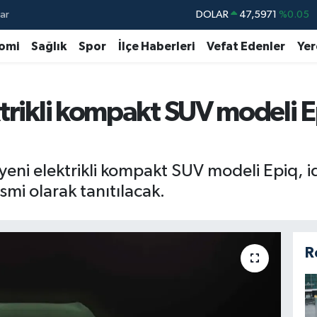
ar
DOLAR
47,5971
%0.05
EURO
55,1336
%0.18
omi
Sağlık
Spor
İlçe Haberleri
Vefat Edenler
Yer
STERLİN
64,2534
%0.22
GRAM ALTIN
6518.23
%0.39
trikli kompakt SUV modeli E
BİST100
13.703
%0
BITCOIN
64.475,47
%0.66
ni elektrikli kompakt SUV modeli Epiq, iddi
smi olarak tanıtılacak.
R