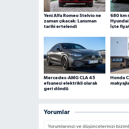
Yeni Alfa Romeo Stelvio ne
680 km m
zaman çıkacak: Lansman
Hyundai 
tarihi ertelendi
İşte fiya
Mercedes-AMG CLA 45
Honda C
efsanesi elektrikli olarak
makyajlan
geri döndü
Yorumlar