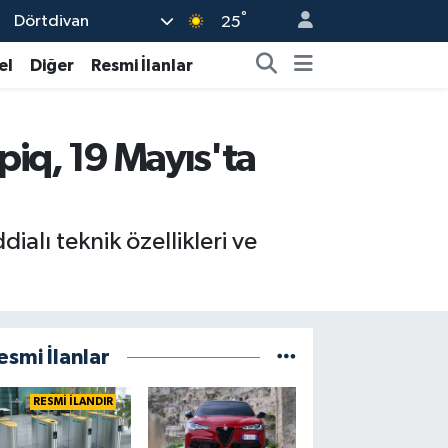
°
Dörtdivan
25
el
Diğer
Resmi İlanlar
piq, 19 Mayıs'ta
alı teknik özellikleri ve
esmi İlanlar
RESMİ İLANDIR