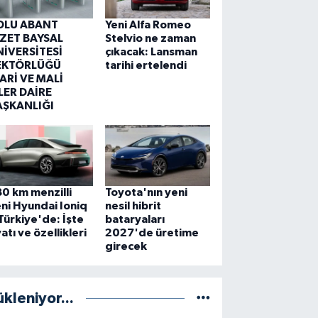
OLU ABANT
Yeni Alfa Romeo
ZZET BAYSAL
Stelvio ne zaman
NİVERSİTESİ
çıkacak: Lansman
EKTÖRLÜĞÜ
tarihi ertelendi
ARİ VE MALİ
LER DAİRE
AŞKANLIĞI
0 km menzilli
Toyota'nın yeni
ni Hyundai Ioniq
nesil hibrit
Türkiye'de: İşte
bataryaları
yatı ve özellikleri
2027'de üretime
girecek
ükleniyor...