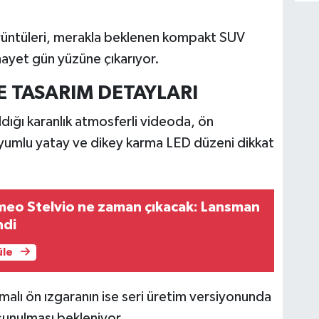
rüntüleri, merakla beklenen kompakt SUV
hayet gün yüzüne çıkarıyor.
VE TASARIM DETAYLARI
dığı karanlık atmosferli videoda, ön
uyumlu yatay ve dikey karma LED düzeni dikkat
meo Stelvio ne zaman çıkacak: Lansman
ndi
üle
lı ön ızgaranın ise seri üretim versiyonunda
unulması bekleniyor.