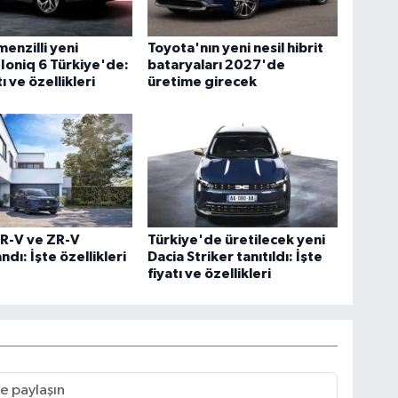
enzilli yeni
Toyota'nın yeni nesil hibrit
Ioniq 6 Türkiye'de:
bataryaları 2027'de
tı ve özellikleri
üretime girecek
R-V ve ZR-V
Türkiye'de üretilecek yeni
dı: İşte özellikleri
Dacia Striker tanıtıldı: İşte
fiyatı ve özellikleri