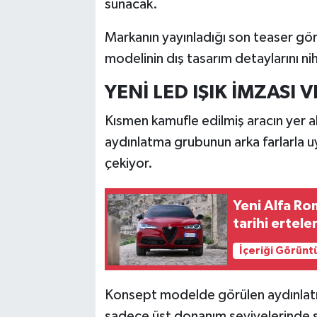
sunacak.
Markanın yayınladığı son teaser gö
modelinin dış tasarım detaylarını ni
YENİ LED IŞIK İMZASI 
Kısmen kamufle edilmiş aracın yer al
aydınlatma grubunun arka farlarla 
çekiyor.
Yeni Alfa Ro
tarihi ertele
İçeriği Görünt
Konsept modelde görülen aydınlatma
sadece üst donanım seviyelerinde s