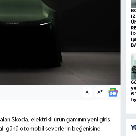
B
İ
Ü
R
İD
İŞ
B
68
ye
-
+
A
A
6 
fi
n Skoda, elektrikli ürün gamının yeni giriş
Y
alı günü otomobil severlerin beğenisine