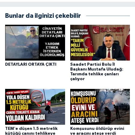
Bunlar da ilginizi çekebilir
DETAYLARI ORTAYA ÇIKTI
Saadet Partisi Bolu İl
Başkanı Mustafa Uludağ:
Tarımda tehlike çanları
çalıyor
TEM'e düşen 1.5 metrelik
Komşusunu öldürüp evini
kütüğü canını tehlikeye
ve aracını ateşe verdi