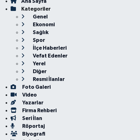
Ana Sayfa
Kategoriler
Genel
Ekonomi
Sağlık
Spor
İlçe Haberleri
Vefat Edenler
Yerel
Diğer
Resmi İlanlar
Foto Galeri
Video
Yazarlar
Firma Rehberi
Seri İlan
Röportaj
Biyografi