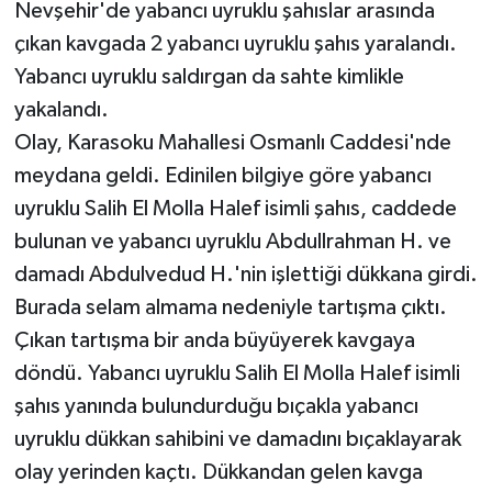
Nevşehir'de yabancı uyruklu şahıslar arasında
çıkan kavgada 2 yabancı uyruklu şahıs yaralandı.
Yabancı uyruklu saldırgan da sahte kimlikle
yakalandı.
Olay, Karasoku Mahallesi Osmanlı Caddesi'nde
meydana geldi. Edinilen bilgiye göre yabancı
uyruklu Salih El Molla Halef isimli şahıs, caddede
bulunan ve yabancı uyruklu Abdullrahman H. ve
damadı Abdulvedud H.'nin işlettiği dükkana girdi.
Burada selam almama nedeniyle tartışma çıktı.
Çıkan tartışma bir anda büyüyerek kavgaya
döndü. Yabancı uyruklu Salih El Molla Halef isimli
şahıs yanında bulundurduğu bıçakla yabancı
uyruklu dükkan sahibini ve damadını bıçaklayarak
olay yerinden kaçtı. Dükkandan gelen kavga