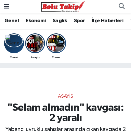
Genel
Ekonomi
Sağlık
Spor
İlçe Haberleri
Genel
Asayiş
Genel
ASAYIŞ
"Selam almadın" kavgası:
2 yaralı
Yabancı uyruklu şahıslar arasında çıkan kavgada 2