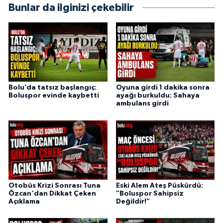
Bunlar da ilginizi çekebilir
Bolu’da tatsız başlangıç:
Oyuna girdi 1 dakika sonra
Boluspor evinde kaybetti
ayağı burkuldu: Sahaya
ambulans girdi
Otobüs Krizi Sonrası Tuna
Eski Alem Ateş Püskürdü:
Özcan'dan Dikkat Çeken
"Boluspor Sahipsiz
Açıklama
Değildir!"