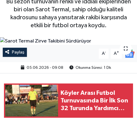
Bu sezon turnuvanın renkli ve iddialı ekiplerinden
biri olan Sarot Termal, sahip olduğu kaliteli
kadrosunu sahaya yansıtarak rakibi karşısında
etkili bir futbol ortaya koydu.
Paylaş
-
+
A
A
05.06.2026 - 09:08
Okunma Süresi: 1 Dk
Köyler Arası Futbol
Turnuvasında Bir İlk Son
32 Turunda Yardımcı
Hakem Uygulaması