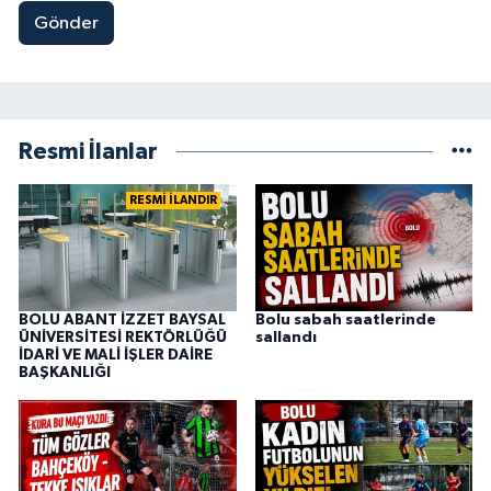
Gönder
Resmi İlanlar
RESMİ İLANDIR
BOLU ABANT İZZET BAYSAL
Bolu sabah saatlerinde
ÜNİVERSİTESİ REKTÖRLÜĞÜ
sallandı
İDARİ VE MALİ İŞLER DAİRE
BAŞKANLIĞI