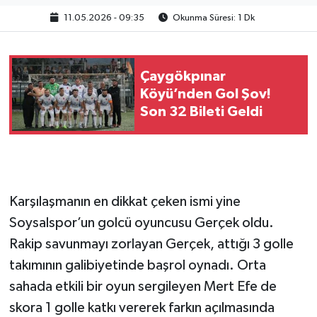
11.05.2026 - 09:35
Okunma Süresi: 1 Dk
Çaygökpınar
Köyü’nden Gol Şov!
Son 32 Bileti Geldi
Karşılaşmanın en dikkat çeken ismi yine
Soysalspor’un golcü oyuncusu Gerçek oldu.
Rakip savunmayı zorlayan Gerçek, attığı 3 golle
takımının galibiyetinde başrol oynadı. Orta
sahada etkili bir oyun sergileyen Mert Efe de
skora 1 golle katkı vererek farkın açılmasında