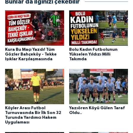
Bunlar da ilginizi çekebilir
Kura Bu Maçı Yazdı! Tüm
Bolu Kadın Futbolunun
Gözler Bahçeköy - Tekke
Yükselen Yıldızı Milli
Işıklar Karşılaşmasında
Takımda
Köyler Arası Futbol
Yazıören Köyü Gülen Taraf
Turnuvasında Bir İlk Son 32
Oldu..
Turunda Yardımcı Hakem
Uygulaması