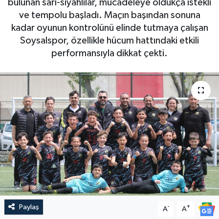
bulunan sarı-siyahlılar, mücadeleye oldukça istekli
ve tempolu başladı. Maçın başından sonuna
kadar oyunun kontrolünü elinde tutmaya çalışan
Soysalspor, özellikle hücum hattındaki etkili
performansıyla dikkat çekti.
Paylaş
-
+
A
A