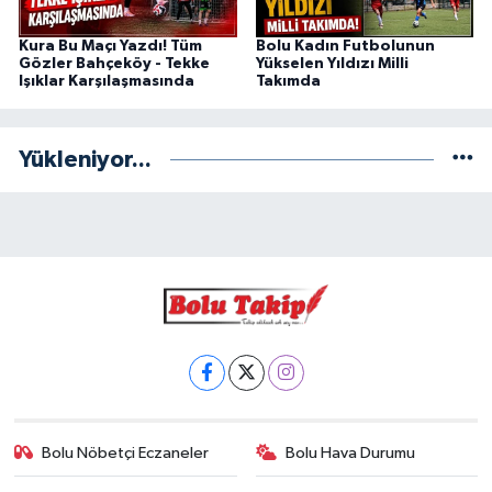
Kura Bu Maçı Yazdı! Tüm
Bolu Kadın Futbolunun
Gözler Bahçeköy - Tekke
Yükselen Yıldızı Milli
Işıklar Karşılaşmasında
Takımda
Yükleniyor...
Bolu Nöbetçi Eczaneler
Bolu Hava Durumu