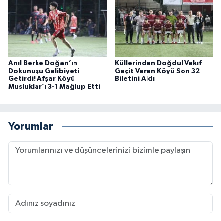
Anıl Berke Doğan’ın
Küllerinden Doğdu! Vakıf
Dokunuşu Galibiyeti
Geçit Veren Köyü Son 32
Getirdi! Afşar Köyü
Biletini Aldı
Musluklar’ı 3-1 Mağlup Etti
Yorumlar