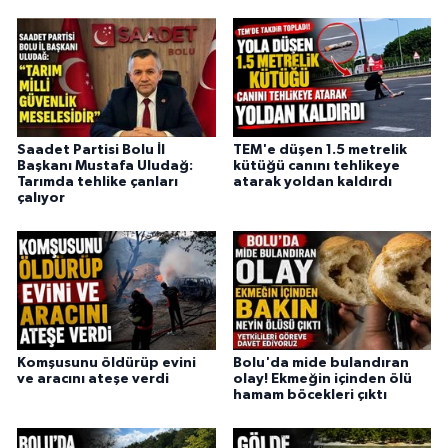
Saadet Partisi Bolu İl
TEM'e düşen 1.5 metrelik
Başkanı Mustafa Uludağ:
kütüğü canını tehlikeye
Tarımda tehlike çanları
atarak yoldan kaldırdı
çalıyor
Komşusunu öldürüp evini
Bolu'da mide bulandıran
ve aracını ateşe verdi
olay! Ekmeğin içinden ölü
hamam böcekleri çıktı