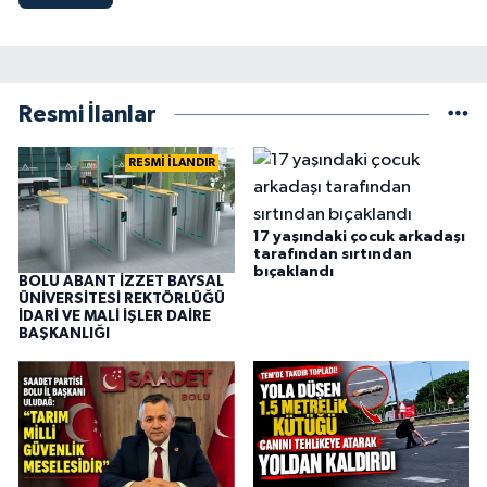
Resmi İlanlar
RESMİ İLANDIR
17 yaşındaki çocuk arkadaşı
tarafından sırtından
bıçaklandı
BOLU ABANT İZZET BAYSAL
ÜNİVERSİTESİ REKTÖRLÜĞÜ
İDARİ VE MALİ İŞLER DAİRE
BAŞKANLIĞI