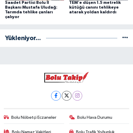
Saadet Partisi Bolu İl
TEM'e düşen 1.5 metrelik
Başkanı Mustafa Uludağ:
kütüğü canını tehlikeye
Tarımda tehlike çanları
atarak yoldan kaldırdı
çalıyor
Yükleniyor...
Bolu Nöbetçi Eczaneler
Bolu Hava Durumu
Bolu Namaz Vakitleri
Bolu Trafik Yoğunluk