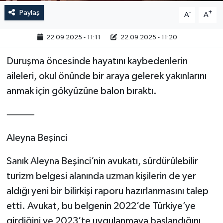
Paylaş
-
+
A
A
22.09.2025 - 11:11
22.09.2025 - 11:20
Duruşma öncesinde hayatını kaybedenlerin
aileleri, okul önünde bir araya gelerek yakınlarını
anmak için gökyüzüne balon bıraktı.
⸻
Aleyna Beşinci
Sanık Aleyna Beşinci’nin avukatı, sürdürülebilir
turizm belgesi alanında uzman kişilerin de yer
aldığı yeni bir bilirkişi raporu hazırlanmasını talep
etti. Avukat, bu belgenin 2022’de Türkiye’ye
girdiğini ve 2023’te uygulanmaya başlandığını