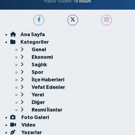
Haber Yazılımı:
TE Bilişim
Ana Sayfa
Kategoriler
Genel
Ekonomi
Sağlık
Spor
İlçe Haberleri
Vefat Edenler
Yerel
Diğer
Resmi İlanlar
Foto Galeri
Video
Yazarlar