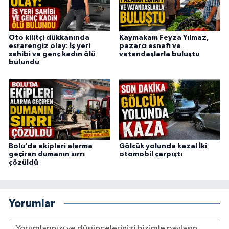
Oto kilitçi dükkanında
Kaymakam Feyza Yılmaz,
esrarengiz olay: İş yeri
pazarcı esnafı ve
sahibi ve genç kadın ölü
vatandaşlarla buluştu
bulundu
Bolu’da ekipleri alarma
Gölcük yolunda kaza! İki
geçiren dumanın sırrı
otomobil çarpıştı
çözüldü
Yorumlar