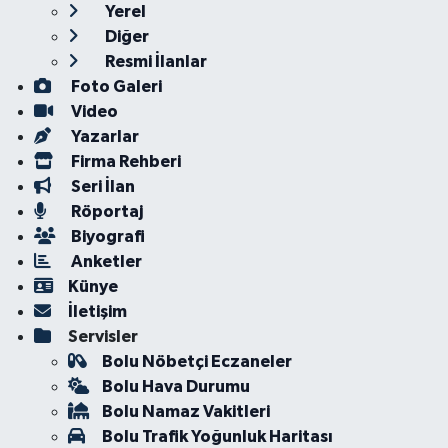
Yerel
Diğer
Resmi İlanlar
Foto Galeri
Video
Yazarlar
Firma Rehberi
Seri İlan
Röportaj
Biyografi
Anketler
Künye
İletişim
Servisler
Bolu Nöbetçi Eczaneler
Bolu Hava Durumu
Bolu Namaz Vakitleri
Bolu Trafik Yoğunluk Haritası