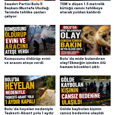
Saadet Partisi Bolu İl
TEM'e düşen 1.5 metrelik
Başkanı Mustafa Uludağ:
kütüğü canını tehlikeye
Tarımda tehlike çanları
atarak yoldan kaldırdı
çalıyor
Komşusunu öldürüp evini
Bolu'da mide bulandıran
ve aracını ateşe verdi
olay! Ekmeğin içinden ölü
hamam böcekleri çıktı
Bolu'da heyelan nedeniyle
Gölde kaybolan kişinin
Taşkesti-Abant yolu 1 aydır
cansız bedenine ulaşıldı