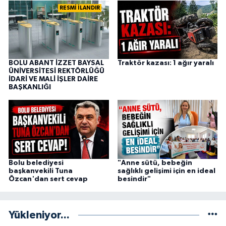
RESMİ İLANDIR
BOLU ABANT İZZET BAYSAL
Traktör kazası: 1 ağır yaralı
ÜNİVERSİTESİ REKTÖRLÜĞÜ
İDARİ VE MALİ İŞLER DAİRE
BAŞKANLIĞI
Bolu belediyesi
"Anne sütü, bebeğin
başkanvekili Tuna
sağlıklı gelişimi için en ideal
Özcan'dan sert cevap
besindir"
Yükleniyor...