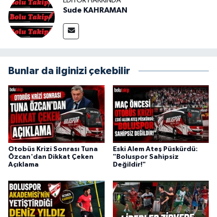
EDITÖR HAKKINDA
Sude KAHRAMAN
Bunlar da ilginizi çekebilir
Otobüs Krizi Sonrası Tuna
Eski Alem Ateş Püskürdü:
Özcan'dan Dikkat Çeken
"Boluspor Sahipsiz
Açıklama
Değildir!"