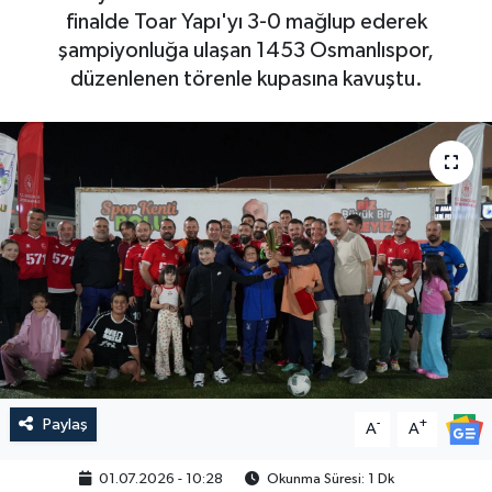
finalde Toar Yapı'yı 3-0 mağlup ederek
şampiyonluğa ulaşan 1453 Osmanlıspor,
düzenlenen törenle kupasına kavuştu.
Paylaş
-
+
A
A
01.07.2026 - 10:28
Okunma Süresi: 1 Dk