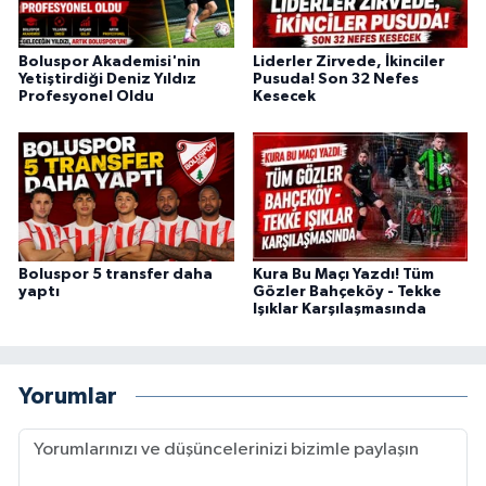
Boluspor Akademisi'nin
Liderler Zirvede, İkinciler
Yetiştirdiği Deniz Yıldız
Pusuda! Son 32 Nefes
Profesyonel Oldu
Kesecek
Boluspor 5 transfer daha
Kura Bu Maçı Yazdı! Tüm
yaptı
Gözler Bahçeköy - Tekke
Işıklar Karşılaşmasında
Yorumlar