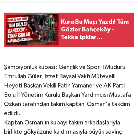
Kura Bu Maçı Yazdı! Tüm
Gözler Bahçeköy -
Tekke Işıklar
Karşılaşmasında
Şampiyonluk kupası; Gençlik ve Spor İl Müdürü
Emrullah Güler, İzzet Baysal Vakfı Mütevelli
Heyeti Başkan Vekili Fatih Yamaner ve AK Parti
Bolu İl Yönetim Kurulu Başkan Yardımcısı Mustafa
Özkan tarafından takım kaptanı Osman'a takdim
edildi.
Kaptan Osman'ın kupayı takım arkadaşlarıyla
birlikte gökyüzüne kaldırmasıyla büyük sevinç