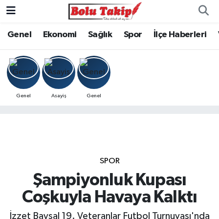
Genel
Ekonomi
Sağlık
Spor
İlçe Haberleri
Genel
Asayiş
Genel
SPOR
Şampiyonluk Kupası
Coşkuyla Havaya Kalktı
İzzet Baysal 19. Veteranlar Futbol Turnuvası'nda