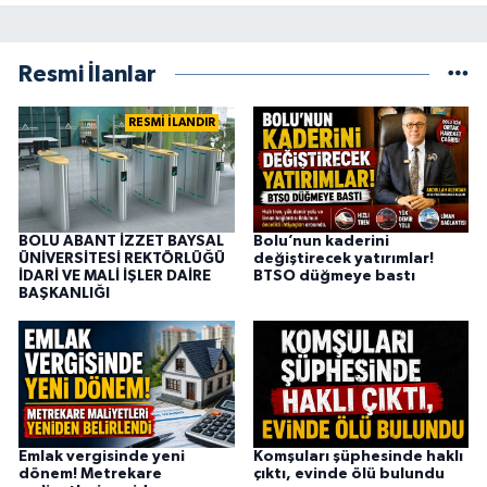
Resmi İlanlar
RESMİ İLANDIR
BOLU ABANT İZZET BAYSAL
Bolu’nun kaderini
ÜNİVERSİTESİ REKTÖRLÜĞÜ
değiştirecek yatırımlar!
İDARİ VE MALİ İŞLER DAİRE
BTSO düğmeye bastı
BAŞKANLIĞI
Emlak vergisinde yeni
Komşuları şüphesinde haklı
dönem! Metrekare
çıktı, evinde ölü bulundu