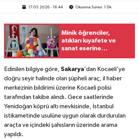
17.05.2026 - 16:44
Okunma Süresi: 1 Dk
Minik öğrenciler,
atıkları kıyafete ve
sanat eserine
dönüştürüp sergiledi
Edinilen bilgiye göre,
Sakarya
'dan Kocaeli'ye
doğru seyir halinde olan şüpheli araç, il haber
merkezinin bildirimi üzerine Kocaeli polisi
tarafından takibe alındı. Gece saatlerinde
Yenidoğan köprü altı mevkisinde, İstanbul
istikametinde usulüne uygun olarak durdurulan
araçta ve içindeki şahısların üzerinde arama
yapıldı.