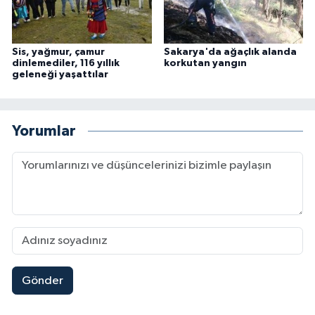
Sis, yağmur, çamur
Sakarya'da ağaçlık alanda
dinlemediler, 116 yıllık
korkutan yangın
geleneği yaşattılar
Yorumlar
Gönder