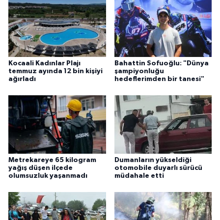
Kocaali Kadınlar Plajı
Bahattin Sofuoğlu: "Dünya
temmuz ayında 12 bin kişiyi
şampiyonluğu
ağırladı
hedeflerimden bir tanesi"
Metrekareye 65 kilogram
Dumanların yükseldiği
yağış düşen ilçede
otomobile duyarlı sürücü
olumsuzluk yaşanmadı
müdahale etti