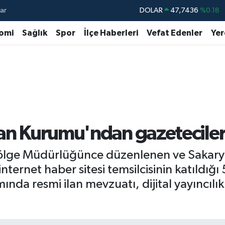
ar
DOLAR
47,7436
%0.18
EURO
55,2510
%0.32
omi
Sağlık
Spor
İlçe Haberleri
Vefat Edenler
Yer
STERLİN
64,4811
%0.38
GRAM ALTIN
6660.55
%0
BİST100
13.779
%-14
BITCOIN
64.840,97
%-0.15
lan Kurumu'ndan gazeteciler
ölge Müdürlüğünce düzenlenen ve Sakarya,
ternet haber sitesi temsilcisinin katıldığı
da resmi ilan mevzuatı, dijital yayıncılı