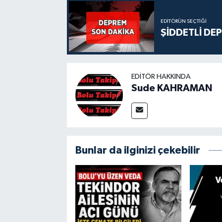
EDITÖRÜN SEÇTIĞI
ŞİDDETLİ DE
EDITÖR HAKKINDA
Sude KAHRAMAN
Bunlar da ilginizi çekebilir