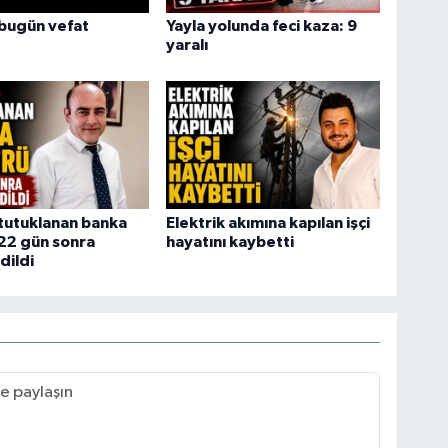
bugün vefat
Yayla yolunda feci kaza: 9
yaralı
tutuklanan banka
Elektrik akımına kapılan işçi
22 gün sonra
hayatını kaybetti
dildi