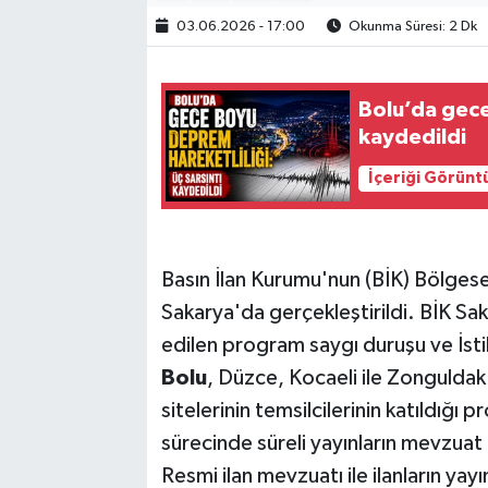
03.06.2026 - 17:00
Okunma Süresi: 2 Dk
Bolu’da gece
kaydedildi
İçeriği Görünt
Basın İlan Kurumu'nun (BİK) Bölgese
Sakarya'da gerçekleştirildi. BİK S
edilen program saygı duruşu ve İsti
Bolu
, Düzce, Kocaeli ile Zonguldak
sitelerinin temsilcilerinin katıldığı
sürecinde süreli yayınların mevzuat 
Resmi ilan mevzuatı ile ilanların ya