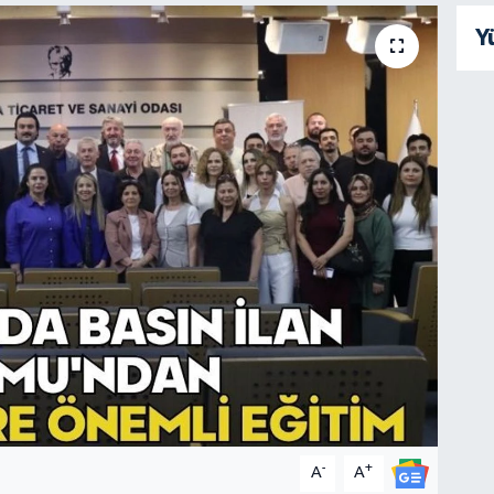
Y
-
+
A
A