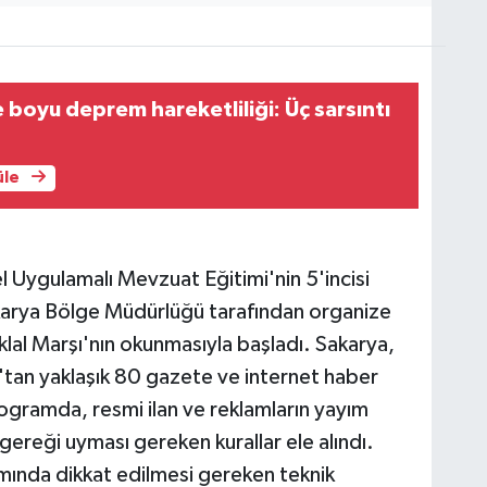
 boyu deprem hareketliliği: Üç sarsıntı
üle
l Uygulamalı Mevzuat Eğitimi'nin 5'incisi
akarya Bölge Müdürlüğü tarafından organize
klal Marşı'nın okunmasıyla başladı. Sakarya,
'tan yaklaşık 80 gazete ve internet haber
 programda, resmi ilan ve reklamların yayım
gereği uyması gereken kurallar ele alındı.
yımında dikkat edilmesi gereken teknik