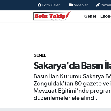
Foto Galeri
Videolar
Yazarl
Genel
Ekon
GENEL
Sakarya'da Basın İ
Basın İlan Kurumu Sakarya B
Zonguldak'tan 80 gazete ve in
Mevzuat Eğitimi'nde programın
düzenlemeler ele alındı.