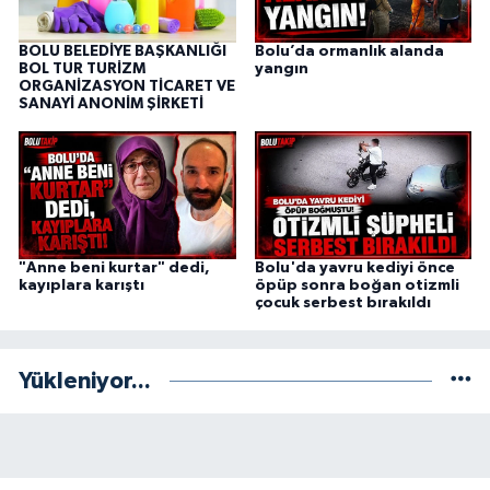
BOLU BELEDİYE BAŞKANLIĞI
Bolu’da ormanlık alanda
BOL TUR TURİZM
yangın
ORGANİZASYON TİCARET VE
SANAYİ ANONİM ŞİRKETİ
"Anne beni kurtar" dedi,
Bolu'da yavru kediyi önce
kayıplara karıştı
öpüp sonra boğan otizmli
çocuk serbest bırakıldı
Yükleniyor...