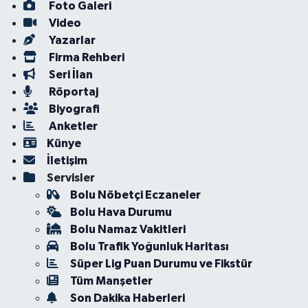
Foto Galeri
Video
Yazarlar
Firma Rehberi
Seri İlan
Röportaj
Biyografi
Anketler
Künye
İletişim
Servisler
Bolu Nöbetçi Eczaneler
Bolu Hava Durumu
Bolu Namaz Vakitleri
Bolu Trafik Yoğunluk Haritası
Süper Lig Puan Durumu ve Fikstür
Tüm Manşetler
Son Dakika Haberleri