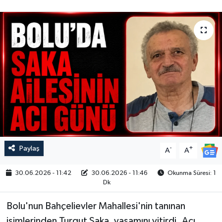
Paylaş
-
+
A
A
30.06.2026 - 11:42
30.06.2026 - 11:46
Okunma Süresi: 1
Dk
Bolu'nun Bahçelievler Mahallesi'nin tanınan
isimlerinden Turgut Saka, yaşamını yitirdi. Acı