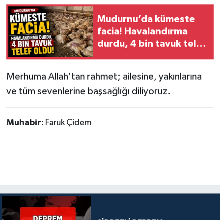
Mudurnu’da kümeste
facia! Havalandırma
durdu, 4 bin tavuk telef
oldu
Merhuma Allah'tan rahmet; ailesine, yakınlarına
ve tüm sevenlerine başsağlığı diliyoruz.
Muhabir:
Faruk Çidem