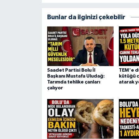
Bunlar da ilginizi çekebilir
Saadet Partisi Bolu İl
TEM'e dü
Başkanı Mustafa Uludağ:
kütüğü c
Tarımda tehlike çanları
atarak y
çalıyor