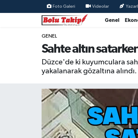
Foto Galeri
Videolar
Yazarl
Genel
Ekon
GENEL
Sahte altın satarke
Düzce'de ki kuyumculara sahte 
yakalanarak gözaltına alındı.