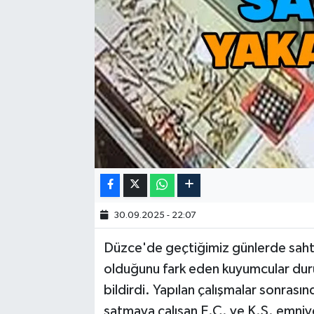
30.09.2025 - 22:07
Düzce'de geçtiğimiz günlerde sahte 
olduğunu fark eden kuyumcular dur
bildirdi. Yapılan çalışmalar sonrası
satmaya çalışan E.C. ve K.Ş. emniyet