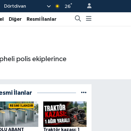
°
Dörtdivan
26
el
Diğer
Resmi İlanlar
heli polis ekiplerince
esmi İlanlar
RESMİ İLANDIR
OLU ABANT
Traktör kazası: 1