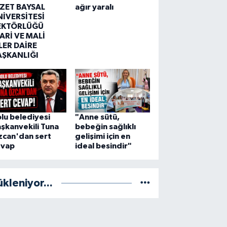
ZZET BAYSAL
ağır yaralı
NİVERSİTESİ
EKTÖRLÜĞÜ
ARİ VE MALİ
LER DAİRE
AŞKANLIĞI
lu belediyesi
"Anne sütü,
şkanvekili Tuna
bebeğin sağlıklı
zcan'dan sert
gelişimi için en
evap
ideal besindir"
ükleniyor...