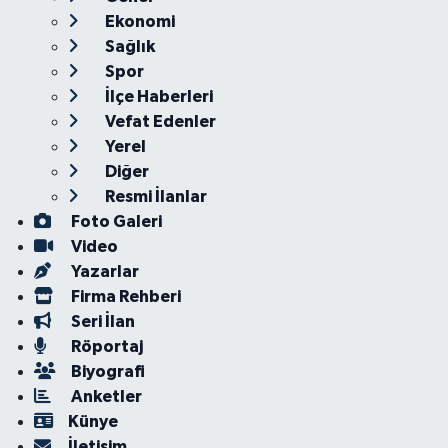
Ekonomi
Sağlık
Spor
İlçe Haberleri
Vefat Edenler
Yerel
Diğer
Resmi İlanlar
Foto Galeri
Video
Yazarlar
Firma Rehberi
Seri İlan
Röportaj
Biyografi
Anketler
Künye
İletişim