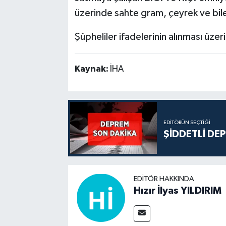
üzerinde sahte gram, çeyrek ve bile
Şüpheliler ifadelerinin alınması üz
Kaynak:
İHA
EDITÖRÜN SEÇTIĞI
ŞİDDETLİ DE
EDITÖR HAKKINDA
Hızır İlyas YILDIRIM