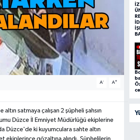
İ
Ü
R
İD
İŞ
B
Bo
ba
-
+
A
A
Ö
c
altın satmaya çalışan 2 şüpheli şahsın
Y
umu Düzce İl Emniyet Müdürlüğü ekiplerine
nda Düzce'de ki kuyumculara sahte altın
 ekiplerince gözaltına alındı. Şüphelilerin