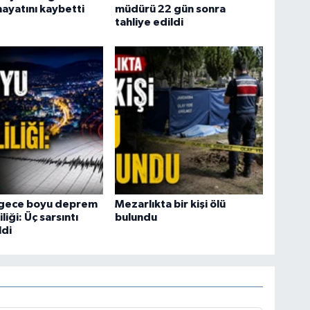
ayatını kaybetti
müdürü 22 gün sonra
tahliye edildi
 gece boyu deprem
Mezarlıkta bir kişi ölü
liği: Üç sarsıntı
bulundu
ldi