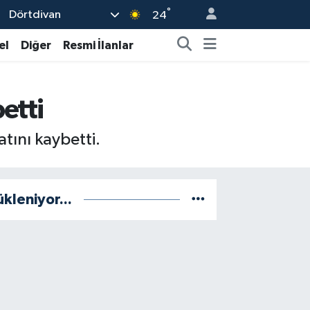
°
Dörtdivan
24
el
Diğer
Resmi İlanlar
etti
tını kaybetti.
ükleniyor...