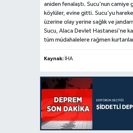
aniden fenalaştı. Sucu'nun camiye
köylüler, evine gitti. Sucu'yu harek
üzerine olay yerine sağlık ve jandarm
Sucu, Alaca Devlet Hastanesi'ne kald
tüm müdahalelere rağmen kurtarıla
Kaynak:
İHA
EDITÖRÜN SEÇTIĞI
ŞİDDETLİ DE