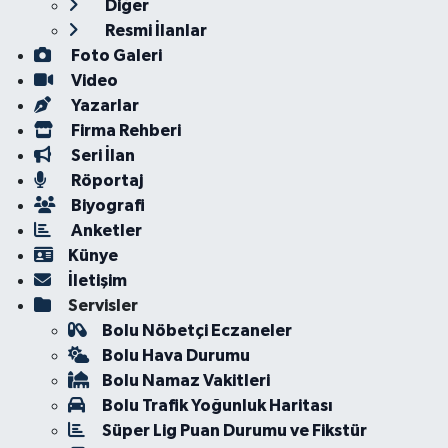
Diğer
Resmi İlanlar
Foto Galeri
Video
Yazarlar
Firma Rehberi
Seri İlan
Röportaj
Biyografi
Anketler
Künye
İletişim
Servisler
Bolu Nöbetçi Eczaneler
Bolu Hava Durumu
Bolu Namaz Vakitleri
Bolu Trafik Yoğunluk Haritası
Süper Lig Puan Durumu ve Fikstür