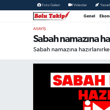
Foto Galeri
Videolar
Yazarl
Genel
Ekon
ASAYIŞ
Sabah namazına haz
Sabah namazına hazırlanırken 