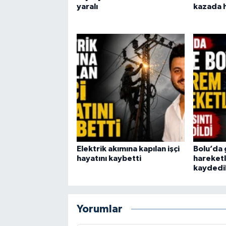
yaralı
kazada h
Elektrik akımına kapılan işçi
Bolu’da
hayatını kaybetti
hareketli
kaydedi
Yorumlar