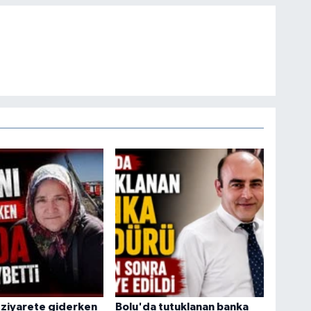
 ziyarete giderken
Bolu'da tutuklanan banka