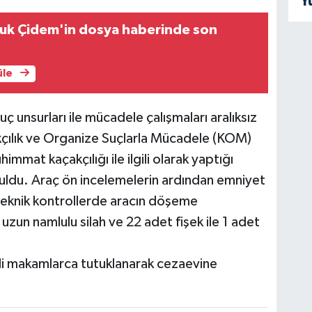
Y
ruk Çidem'in dosya haberinde son
üle
uç unsurları ile mücadele çalışmaları aralıksız
ılık ve Organize Suçlarla Mücadele (KOM)
mmat kaçakçılığı ile ilgili olarak yaptığı
uruldu. Araç ön incelemelerin ardından emniyet
 teknik kontrollerde aracın döşeme
zun namlulu silah ve 22 adet fişek ile 1 adet
 adli makamlarca tutuklanarak cezaevine