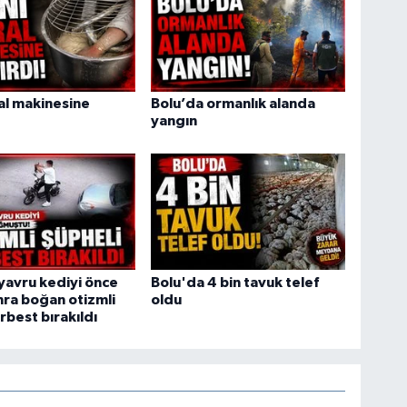
ral makinesine
Bolu’da ormanlık alanda
yangın
yavru kediyi önce
Bolu'da 4 bin tavuk telef
ra boğan otizmli
oldu
rbest bırakıldı