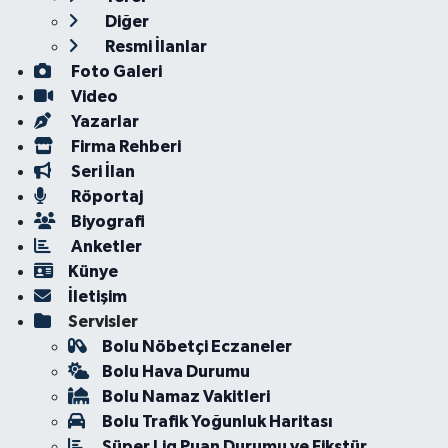
Diğer
Resmi İlanlar
Foto Galeri
Video
Yazarlar
Firma Rehberi
Seri İlan
Röportaj
Biyografi
Anketler
Künye
İletişim
Servisler
Bolu Nöbetçi Eczaneler
Bolu Hava Durumu
Bolu Namaz Vakitleri
Bolu Trafik Yoğunluk Haritası
Süper Lig Puan Durumu ve Fikstür