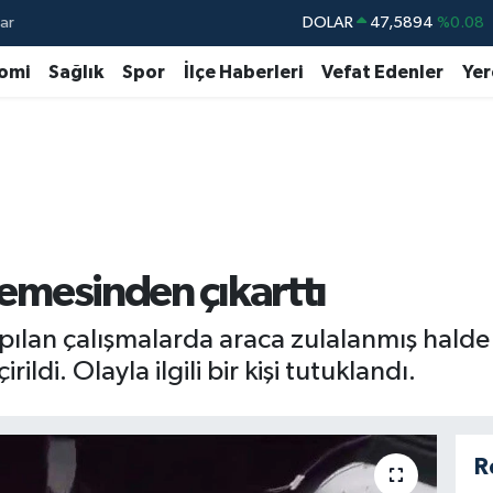
ar
DOLAR
47,5894
%0.08
EURO
55,0398
%-0.02
omi
Sağlık
Spor
İlçe Haberleri
Vefat Edenler
Yer
STERLİN
64,1581
%0.16
GRAM ALTIN
6508.83
%4.44
BİST100
13.703
%11
BITCOIN
64.927,78
%1.32
şemesinden çıkarttı
apılan çalışmalarda araca zulalanmış hald
irildi. Olayla ilgili bir kişi tutuklandı.
R