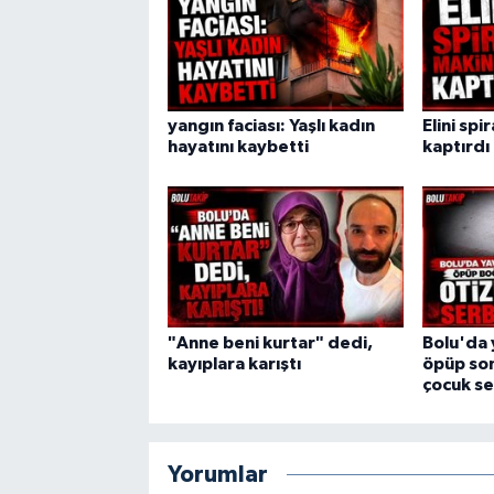
yangın faciası: Yaşlı kadın
Elini spi
hayatını kaybetti
kaptırdı
"Anne beni kurtar" dedi,
Bolu'da 
kayıplara karıştı
öpüp son
çocuk se
Yorumlar