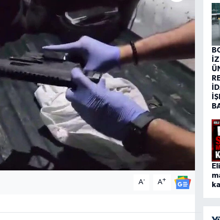
B
İ
Ü
R
İD
İŞ
B
El
m
-
+
A
A
ka