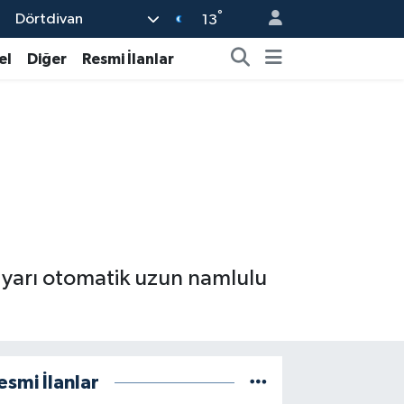
°
Dörtdivan
13
el
Diğer
Resmi İlanlar
e yarı otomatik uzun namlulu
esmi İlanlar