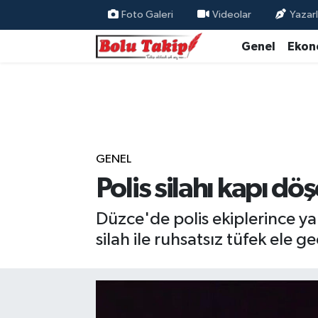
Foto Galeri
Videolar
Yazarl
Genel
Ekon
GENEL
Polis silahı kapı dö
Düzce'de polis ekiplerince y
silah ile ruhsatsız tüfek ele geç