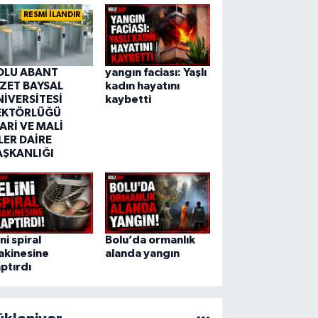
RESMİ İLANDIR
OLU ABANT
yangın faciası: Yaşlı
ZZET BAYSAL
kadın hayatını
NİVERSİTESİ
kaybetti
EKTÖRLÜĞÜ
ARİ VE MALİ
LER DAİRE
AŞKANLIĞI
ini spiral
Bolu’da ormanlık
akinesine
alanda yangın
ptırdı