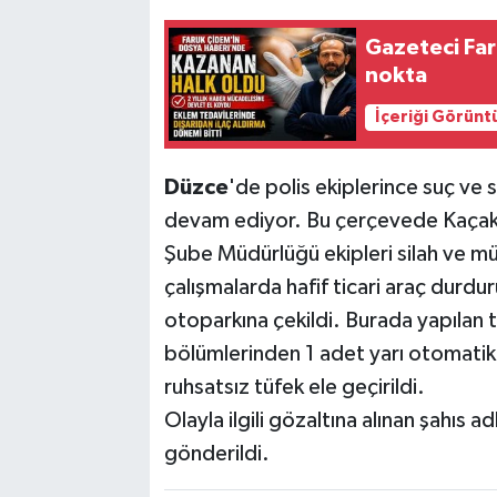
Gazeteci Fa
nokta
İçeriği Görünt
Düzce
'de polis ekiplerince suç ve s
devam ediyor. Bu çerçevede Kaçakç
Şube Müdürlüğü ekipleri silah ve mühi
çalışmalarda hafif ticari araç durd
otoparkına çekildi. Burada yapılan
bölümlerinden 1 adet yarı otomatik u
ruhsatsız tüfek ele geçirildi.
Olayla ilgili gözaltına alınan şahıs
gönderildi.