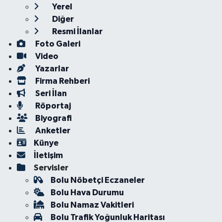
Yerel
Diğer
Resmi İlanlar
Foto Galeri
Video
Yazarlar
Firma Rehberi
Seri İlan
Röportaj
Biyografi
Anketler
Künye
İletişim
Servisler
Bolu Nöbetçi Eczaneler
Bolu Hava Durumu
Bolu Namaz Vakitleri
Bolu Trafik Yoğunluk Haritası