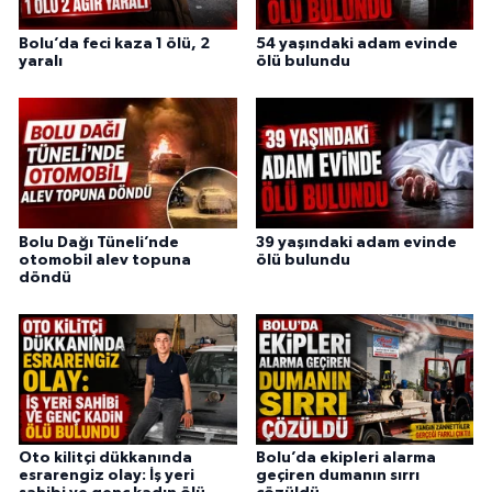
Bolu’da feci kaza 1 ölü, 2
54 yaşındaki adam evinde
yaralı
ölü bulundu
Bolu Dağı Tüneli’nde
39 yaşındaki adam evinde
otomobil alev topuna
ölü bulundu
döndü
Oto kilitçi dükkanında
Bolu’da ekipleri alarma
esrarengiz olay: İş yeri
geçiren dumanın sırrı