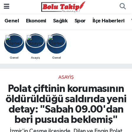
Genel
Ekonomi
Sağlık
Spor
İlçe Haberleri
Genel
Asayiş
Genel
ASAYIŞ
Polat çiftinin korumasının
öldürüldüğü saldırıda yeni
detay: "Sabah 09.00'dan
beri pusuda beklemiş"
İzmir'in Çeşme ilçesinde, Dilan ve Engin Polat