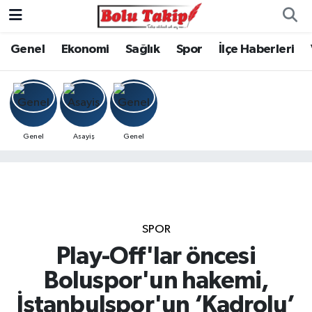
Genel
Ekonomi
Sağlık
Spor
İlçe Haberleri
Genel
Asayiş
Genel
SPOR
Play-Off'lar öncesi
Boluspor'un hakemi,
İstanbulspor'un ‘Kadrolu’