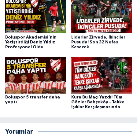
Boluspor Akademisi'nin
Liderler Zirvede, İkinciler
Yetiştirdiği Deniz Yıldız
Pusuda! Son 32 Nefes
Profesyonel Oldu
Kesecek
Boluspor 5 transfer daha
Kura Bu Maçı Yazdı! Tüm
yaptı
Gözler Bahçeköy - Tekke
Işıklar Karşılaşmasında
Yorumlar