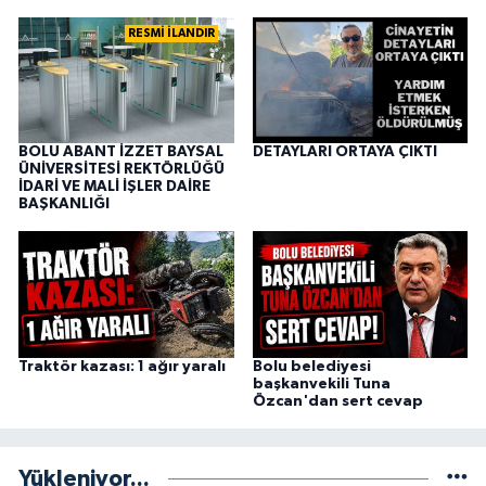
RESMİ İLANDIR
BOLU ABANT İZZET BAYSAL
DETAYLARI ORTAYA ÇIKTI
ÜNİVERSİTESİ REKTÖRLÜĞÜ
İDARİ VE MALİ İŞLER DAİRE
BAŞKANLIĞI
Traktör kazası: 1 ağır yaralı
Bolu belediyesi
başkanvekili Tuna
Özcan'dan sert cevap
Yükleniyor...