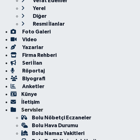
Vefat Edenler
Yerel
Diğer
Resmi İlanlar
Foto Galeri
Video
Yazarlar
Firma Rehberi
Seri İlan
Röportaj
Biyografi
Anketler
Künye
İletişim
Servisler
Bolu Nöbetçi Eczaneler
Bolu Hava Durumu
Bolu Namaz Vakitleri