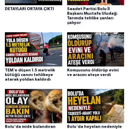
DETAYLARI ORTAYA ÇIKTI
Saadet Partisi Bolu İl
Başkanı Mustafa Uludağ:
Tarımda tehlike çanları
çalıyor
TEM'e düşen 1.5 metrelik
Komşusunu öldürüp evini
kütüğü canını tehlikeye
ve aracını ateşe verdi
atarak yoldan kaldırdı
Bolu'da mide bulandıran
Bolu'da heyelan nedeniyle