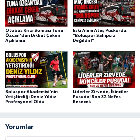
Otobüs Krizi Sonrası Tuna
Eski Alem Ateş Püskürdü:
Özcan'dan Dikkat Çeken
"Boluspor Sahipsiz
Açıklama
Değildir!"
Boluspor Akademisi'nin
Liderler Zirvede, İkinciler
Yetiştirdiği Deniz Yıldız
Pusuda! Son 32 Nefes
Profesyonel Oldu
Kesecek
Yorumlar