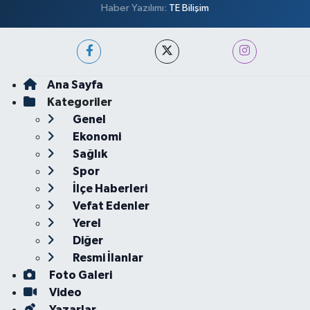
Haber Yazılımı:
TE Bilişim
Ana Sayfa
Kategoriler
Genel
Ekonomi
Sağlık
Spor
İlçe Haberleri
Vefat Edenler
Yerel
Diğer
Resmi İlanlar
Foto Galeri
Video
Yazarlar