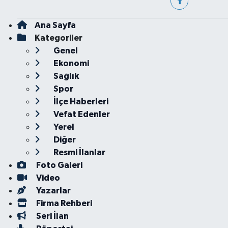
Ana Sayfa
Kategoriler
Genel
Ekonomi
Sağlık
Spor
İlçe Haberleri
Vefat Edenler
Yerel
Diğer
Resmi İlanlar
Foto Galeri
Video
Yazarlar
Firma Rehberi
Seri İlan