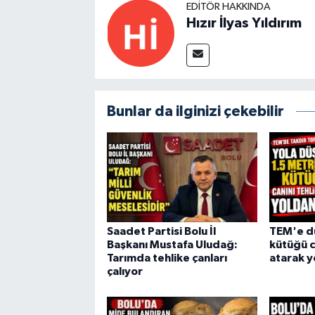
EDITÖR HAKKINDA
Hızır İlyas Yıldırım
Bunlar da ilginizi çekebilir
Saadet Partisi Bolu İl
TEM'e dü
Başkanı Mustafa Uludağ:
kütüğü c
Tarımda tehlike çanları
atarak y
çalıyor