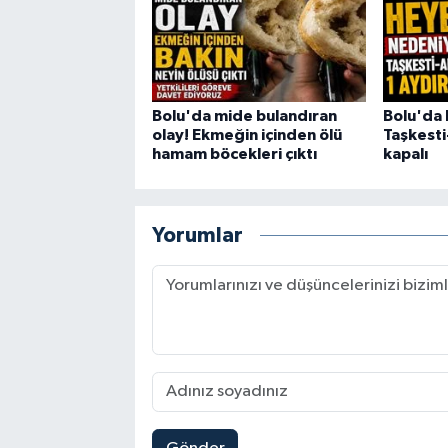
Bolu'da mide bulandıran
Bolu'da 
olay! Ekmeğin içinden ölü
Taşkesti
hamam böcekleri çıktı
kapalı
Yorumlar