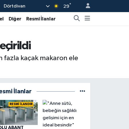
°
Dörtdivan
29
el
Diğer
Resmi İlanlar
çirildi
n fazla kaçak makaron ele
esmi İlanlar
RESMİ İLANDIR
OLU ABANT