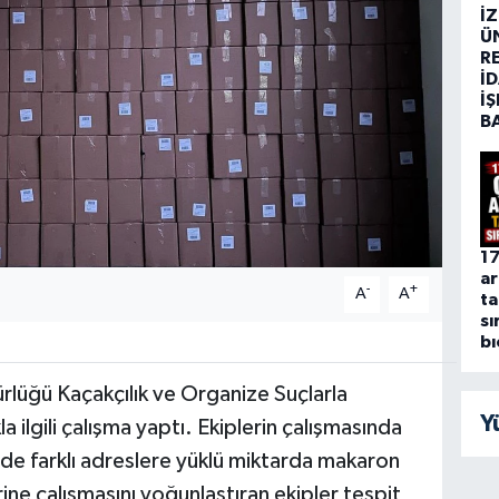
İ
Ü
R
İD
İŞ
B
17
ar
-
+
A
A
ta
sı
bı
ürlüğü Kaçakçılık ve Organize Suçlarla
Y
a ilgili çalışma yaptı. Ekiplerin çalışmasında
nde farklı adreslere yüklü miktarda makaron
rine çalışmasını yoğunlaştıran ekipler tespit