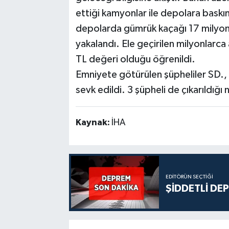
ettiği kamyonlar ile depolara bask
depolarda gümrük kaçağı 17 milyon 
yakalandı. Ele geçirilen milyonlarc
TL değeri olduğu öğrenildi.
Emniyete götürülen şüpheliler SD., T
sevk edildi. 3 şüpheli de çıkarıldı
Kaynak:
İHA
EDITÖRÜN SEÇTIĞI
ŞİDDETLİ DE