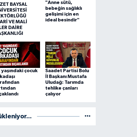
"Anne sütü,
ZZET BAYSAL
bebeğin sağlıklı
NİVERSİTESİ
gelişimi için en
EKTÖRLÜĞÜ
ideal besindir"
ARİ VE MALİ
LER DAİRE
AŞKANLIĞI
 yaşındaki çocuk
Saadet Partisi Bolu
kadaşı
İl Başkanı Mustafa
rafından
Uludağ: Tarımda
rtından
tehlike çanları
çaklandı
çalıyor
ükleniyor...