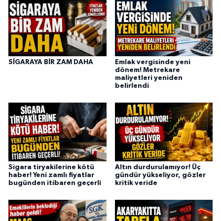
SİGARAYA BİR ZAM DAHA
Emlak vergisinde yeni
dönem! Metrekare
maliyetleri yeniden
belirlendi
Sigara tiryakilerine kötü
Altın durdurulamıyor! Üç
haber! Yeni zamlı fiyatlar
gündür yükseliyor, gözler
bugünden itibaren geçerli
kritik veride