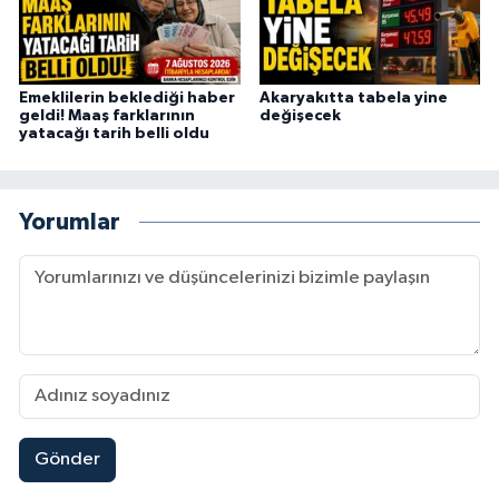
Emeklilerin beklediği haber
Akaryakıtta tabela yine
geldi! Maaş farklarının
değişecek
yatacağı tarih belli oldu
Yorumlar
Gönder