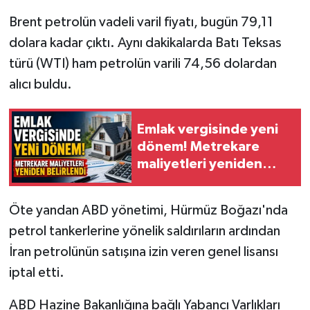
Brent petrolün vadeli varil fiyatı, bugün 79,11
dolara kadar çıktı. Aynı dakikalarda Batı Teksas
türü (WTI) ham petrolün varili 74,56 dolardan
alıcı buldu.
Emlak vergisinde yeni
dönem! Metrekare
maliyetleri yeniden
belirlendi
Öte yandan ABD yönetimi, Hürmüz Boğazı'nda
petrol tankerlerine yönelik saldırıların ardından
İran petrolünün satışına izin veren genel lisansı
iptal etti.
ABD Hazine Bakanlığına bağlı Yabancı Varlıkları