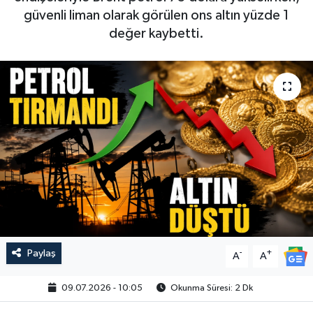
güvenli liman olarak görülen ons altın yüzde 1
değer kaybetti.
Paylaş
-
+
A
A
09.07.2026 - 10:05
Okunma Süresi: 2 Dk