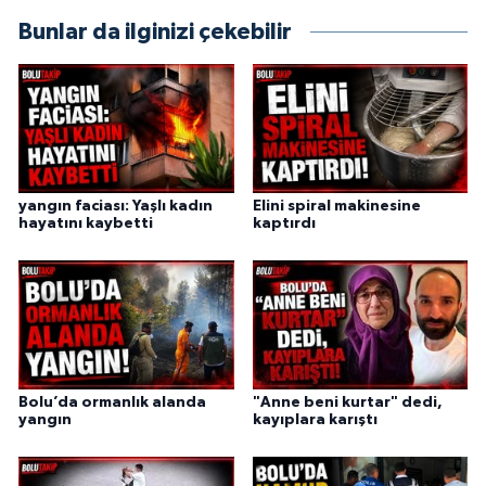
Bunlar da ilginizi çekebilir
yangın faciası: Yaşlı kadın
Elini spiral makinesine
hayatını kaybetti
kaptırdı
Bolu’da ormanlık alanda
"Anne beni kurtar" dedi,
yangın
kayıplara karıştı