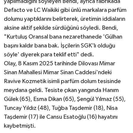
yapılmadığını söyleyen Bendi, ayrıca fabrikada
Defacto ve LC Waikiki gibi ünlü markalara parfüm
dolumu yaptıklarını belirterek, üretimin iddiaların
aksine aktif şekilde sürdüğünü söyledi. Bendi,
"Kurtuluş Oransal bana nezarethanede 'Gülhan
başını kaldır bana bak. İşçilerin SGK'lı olduğu
söyle' diyerek para teklif etti" dedi.
Olay, 8 Kasım 2025 tarihinde Dilovası Mimar
Sinan Mahallesi Mimar Sinan Caddesi'ndeki
Ravive Kozmetik isimli parfüm dolum tesisinde
meydana geldi. Tesiste çıkan yangında Hanım
Gülek (65), Esma Dikan (65), Şengül Yılmaz (55),
Tuncay Yıldız (48), Tuğba Taşdemir (18), Nisa
Taşdemir (17) ile Cansu Esatoğlu (16) hayatını
kaybetmişti.