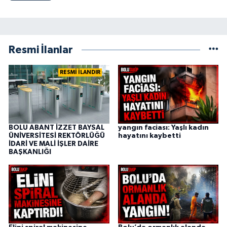
Resmi İlanlar
RESMİ İLANDIR
BOLU ABANT İZZET BAYSAL
yangın faciası: Yaşlı kadın
ÜNİVERSİTESİ REKTÖRLÜĞÜ
hayatını kaybetti
İDARİ VE MALİ İŞLER DAİRE
BAŞKANLIĞI