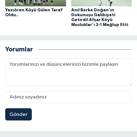
Yazıören Köyü Gülen Taraf
Anıl Berke Doğan’ın
Oldu..
Dokunuşu Galibiyeti
Getirdi! Afşar Köyü
Musluklar’ı 3-1 Mağlup Etti
Yorumlar
Gönder