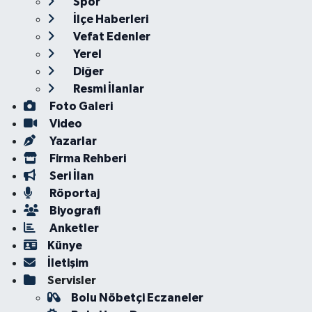
Spor
İlçe Haberleri
Vefat Edenler
Yerel
Diğer
Resmi İlanlar
Foto Galeri
Video
Yazarlar
Firma Rehberi
Seri İlan
Röportaj
Biyografi
Anketler
Künye
İletişim
Servisler
Bolu Nöbetçi Eczaneler