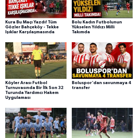
Kura Bu Maçı Yazdı! Tüm
Bolu Kadın Futbolunun
Gözler Bahçeköy - Tekke
Yükselen Yıldızı Milli
Işıklar Karşılaşmasında
Takımda
Köyler Arası Futbol
Boluspor'dan savunmaya 4
Turnuvasında Bir İlk Son 32
transfer
Turunda Yardımcı Hakem
Uygulaması