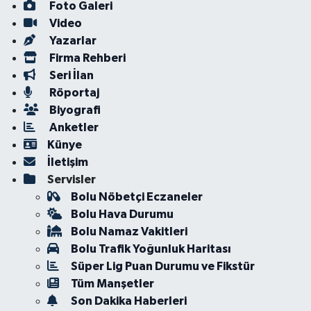
Foto Galeri
Video
Yazarlar
Firma Rehberi
Seri İlan
Röportaj
Biyografi
Anketler
Künye
İletişim
Servisler
Bolu Nöbetçi Eczaneler
Bolu Hava Durumu
Bolu Namaz Vakitleri
Bolu Trafik Yoğunluk Haritası
Süper Lig Puan Durumu ve Fikstür
Tüm Manşetler
Son Dakika Haberleri