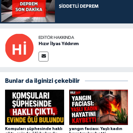
ŞİDDETLİ DEPREM
EDITÖR HAKKINDA
Hızır İlyas Yıldırım
Bunlar da ilginizi çekebilir
Komşuları şüphesinde haklı
yangın faciası: Yaşlı kadın