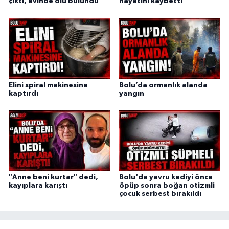
çıktı, evinde ölü bulundu
hayatını kaybetti
Elini spiral makinesine
Bolu’da ormanlık alanda
kaptırdı
yangın
"Anne beni kurtar" dedi,
Bolu'da yavru kediyi önce
kayıplara karıştı
öpüp sonra boğan otizmli
çocuk serbest bırakıldı