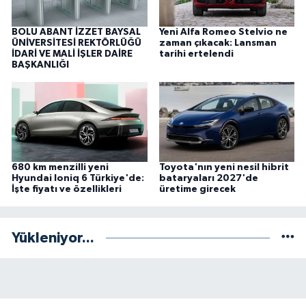
BOLU ABANT İZZET BAYSAL
Yeni Alfa Romeo Stelvio ne
ÜNİVERSİTESİ REKTÖRLÜĞÜ
zaman çıkacak: Lansman
İDARİ VE MALİ İŞLER DAİRE
tarihi ertelendi
BAŞKANLIĞI
680 km menzilli yeni
Toyota'nın yeni nesil hibrit
Hyundai Ioniq 6 Türkiye'de:
bataryaları 2027'de
İşte fiyatı ve özellikleri
üretime girecek
Yükleniyor...