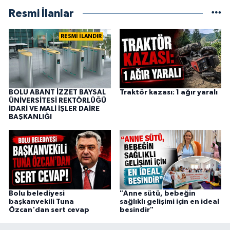
Resmi İlanlar
RESMİ İLANDIR
BOLU ABANT İZZET BAYSAL
Traktör kazası: 1 ağır yaralı
ÜNİVERSİTESİ REKTÖRLÜĞÜ
İDARİ VE MALİ İŞLER DAİRE
BAŞKANLIĞI
Bolu belediyesi
"Anne sütü, bebeğin
başkanvekili Tuna
sağlıklı gelişimi için en ideal
Özcan'dan sert cevap
besindir"