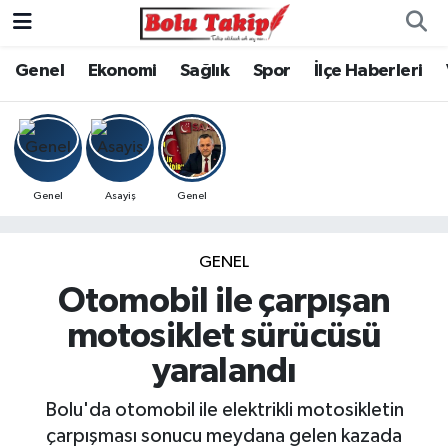
Genel
Ekonomi
Sağlık
Spor
İlçe Haberleri
Genel
Asayiş
Genel
GENEL
Otomobil ile çarpışan
motosiklet sürücüsü
yaralandı
Bolu'da otomobil ile elektrikli motosikletin
çarpışması sonucu meydana gelen kazada