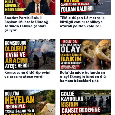
Saadet Partisi Bolu İl
TEM'e düşen 1.5 metrelik
Başkanı Mustafa Uludağ:
kütüğü canını tehlikeye
Tarımda tehlike çanları
atarak yoldan kaldırdı
çalıyor
Komşusunu öldürüp evini
Bolu'da mide bulandıran
ve aracını ateşe verdi
olay! Ekmeğin içinden ölü
hamam böcekleri çıktı