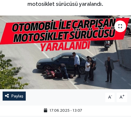
motosiklet sürücüsü yaralandı.
Paylaş
-
+
A
A
17.06.2025 - 13:07