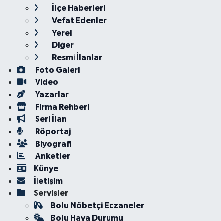
İlçe Haberleri
Vefat Edenler
Yerel
Diğer
Resmi İlanlar
Foto Galeri
Video
Yazarlar
Firma Rehberi
Seri İlan
Röportaj
Biyografi
Anketler
Künye
İletişim
Servisler
Bolu Nöbetçi Eczaneler
Bolu Hava Durumu