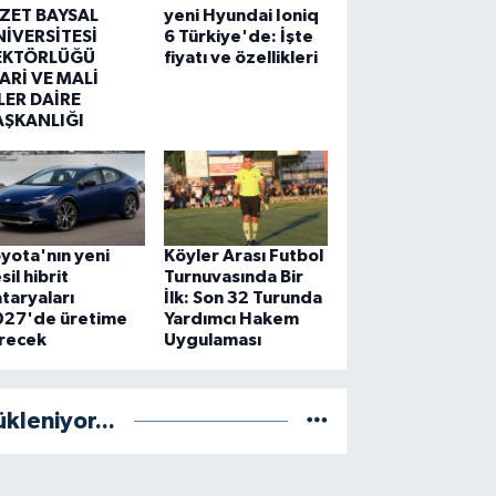
ZZET BAYSAL
yeni Hyundai Ioniq
NİVERSİTESİ
6 Türkiye'de: İşte
EKTÖRLÜĞÜ
fiyatı ve özellikleri
ARİ VE MALİ
LER DAİRE
AŞKANLIĞI
yota'nın yeni
Köyler Arası Futbol
sil hibrit
Turnuvasında Bir
taryaları
İlk: Son 32 Turunda
027'de üretime
Yardımcı Hakem
irecek
Uygulaması
ükleniyor...