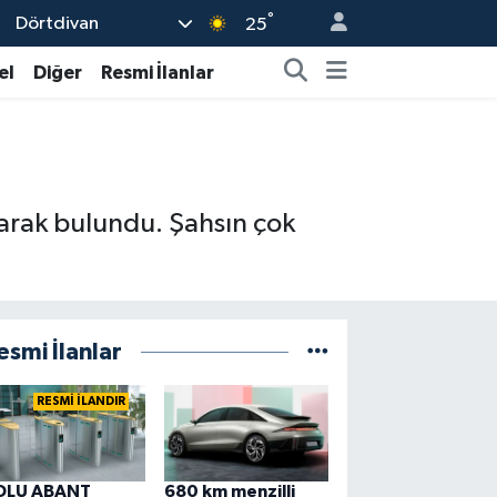
°
Dörtdivan
25
el
Diğer
Resmi İlanlar
olarak bulundu. Şahsın çok
.
esmi İlanlar
RESMİ İLANDIR
OLU ABANT
680 km menzilli