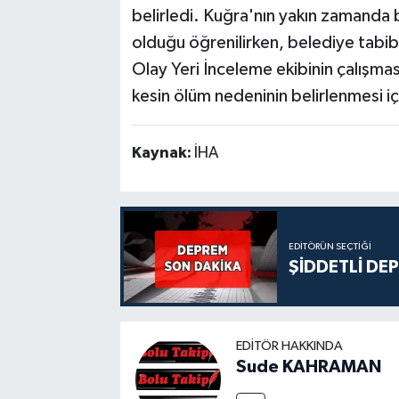
belirledi. Kuğra'nın yakın zamanda 
olduğu öğrenilirken, belediye tabib
Olay Yeri İnceleme ekibinin çalışma
kesin ölüm nedeninin belirlenmesi iç
Kaynak:
İHA
EDITÖRÜN SEÇTIĞI
ŞİDDETLİ DE
EDITÖR HAKKINDA
Sude KAHRAMAN