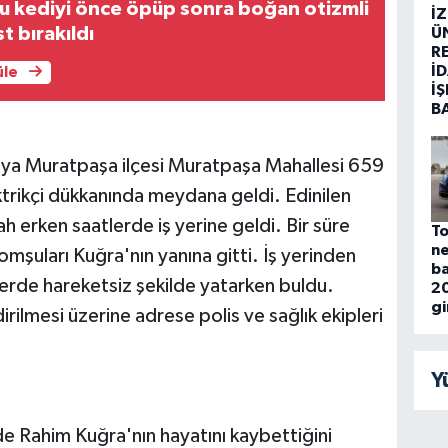
u kediyi önce öpüp sonra boğan otizmli
İ
t bırakıldı
Ü
R
İD
üle
İŞ
B
lya Muratpaşa ilçesi Muratpaşa Mahallesi 659
trikçi dükkanında meydana geldi. Edinilen
 erken saatlerde iş yerine geldi. Bir süre
To
ne
komşuları Kuğra'nın yanına gitti. İş yerinden
ba
yerde hareketsiz şekilde yatarken buldu.
2
g
irilmesi üzerine adrese polis ve sağlık ekipleri
Y
rde Rahim Kuğra'nın hayatını kaybettiğini