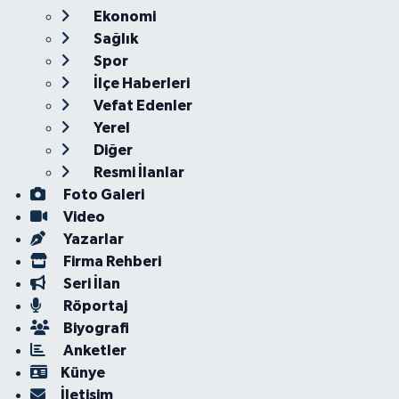
Ekonomi
Sağlık
Spor
İlçe Haberleri
Vefat Edenler
Yerel
Diğer
Resmi İlanlar
Foto Galeri
Video
Yazarlar
Firma Rehberi
Seri İlan
Röportaj
Biyografi
Anketler
Künye
İletişim