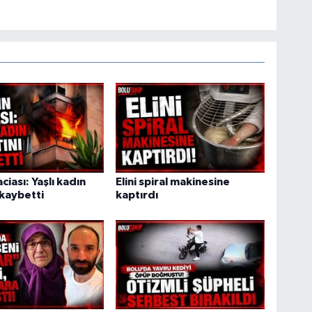
ciası: Yaşlı kadın
Elini spiral makinesine
 kaybetti
kaptırdı