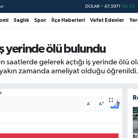
ar
DOLAR
47,5971
%0.05
EURO
55,1336
%0.18
omi
Sağlık
Spor
İlçe Haberleri
Vefat Edenler
Yer
STERLİN
64,2534
%0.22
GRAM ALTIN
6518.23
%0.39
iş yerinde ölü bulundu
BİST100
13.703
%0
en saatlerde gelerek açtığı iş yerinde ölü 
BITCOIN
64.475,47
%0.66
e yakın zamanda ameliyat olduğu öğrenildi
R
-
+
A
A
B