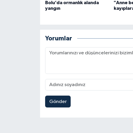
Bolu’da ormanlık alanda
"Anne be
yangın
kayıplara
Yorumlar
Gönder