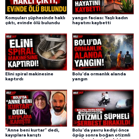
Komşuları şüphesinde haklı
yangın faciası: Yaşlı kadın
çıktı, evinde ölü bulundu
hayatını kaybetti
Elini spiral makinesine
Bolu’da ormanlık alanda
kaptırdı
yangın
"Anne beni kurtar" dedi,
Bolu'da yavru kediyi önce
kayıplara karıştı
öpüp sonra boğan otizmli