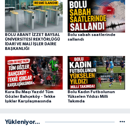
RESMİ İLANDIR
BOLU ABANT İZZET BAYSAL
Bolu sabah saatlerinde
ÜNİVERSİTESİ REKTÖRLÜĞÜ
sallandı
İDARİ VE MALİ İŞLER DAİRE
BAŞKANLIĞI
Kura Bu Maçı Yazdı! Tüm
Bolu Kadın Futbolunun
Gözler Bahçeköy - Tekke
Yükselen Yıldızı Milli
Işıklar Karşılaşmasında
Takımda
Yükleniyor...