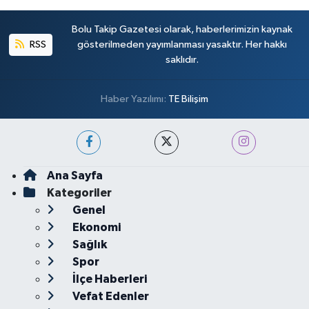
Bolu Takip Gazetesi olarak, haberlerimizin kaynak
RSS
gösterilmeden yayımlanması yasaktır. Her hakkı
saklıdır.
Haber Yazılımı:
TE Bilişim
Ana Sayfa
Kategoriler
Genel
Ekonomi
Sağlık
Spor
İlçe Haberleri
Vefat Edenler