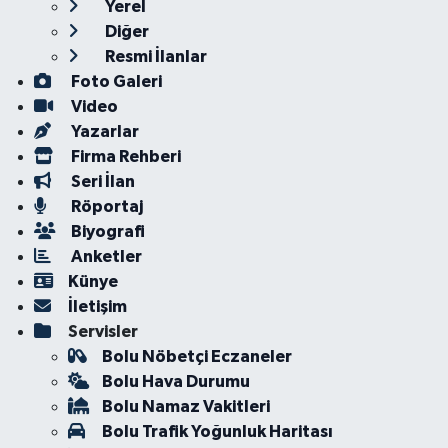
Yerel
Diğer
Resmi İlanlar
Foto Galeri
Video
Yazarlar
Firma Rehberi
Seri İlan
Röportaj
Biyografi
Anketler
Künye
İletişim
Servisler
Bolu Nöbetçi Eczaneler
Bolu Hava Durumu
Bolu Namaz Vakitleri
Bolu Trafik Yoğunluk Haritası