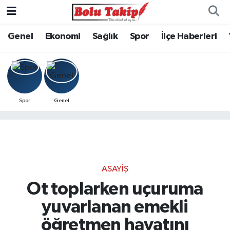
Genel
Ekonomi
Sağlık
Spor
İlçe Haberleri
Spor
Genel
ASAYIŞ
Ot toplarken uçuruma
yuvarlanan emekli
öğretmen hayatını