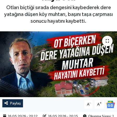
Otları biçtiği sırada dengesini kaybederek dere
yatağına düşen köy muhtarı, başını taşa çarpması
sonucu hayatını kaybetti.
Paylaş
-
+
A
A
16.05.2026 - 20:12
16.05.2026 - 20:15
Okunma Süresi: 1