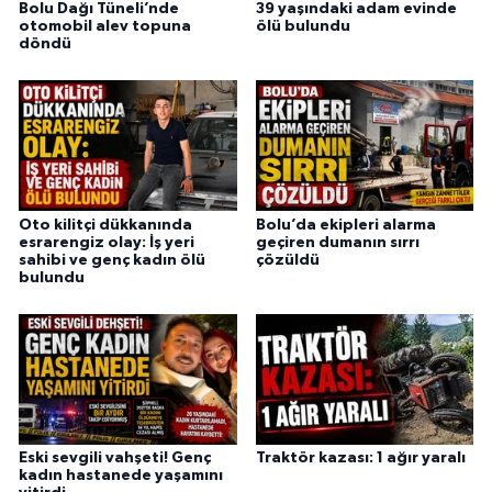
Bolu Dağı Tüneli’nde
39 yaşındaki adam evinde
otomobil alev topuna
ölü bulundu
döndü
Oto kilitçi dükkanında
Bolu’da ekipleri alarma
esrarengiz olay: İş yeri
geçiren dumanın sırrı
sahibi ve genç kadın ölü
çözüldü
bulundu
Eski sevgili vahşeti! Genç
Traktör kazası: 1 ağır yaralı
kadın hastanede yaşamını