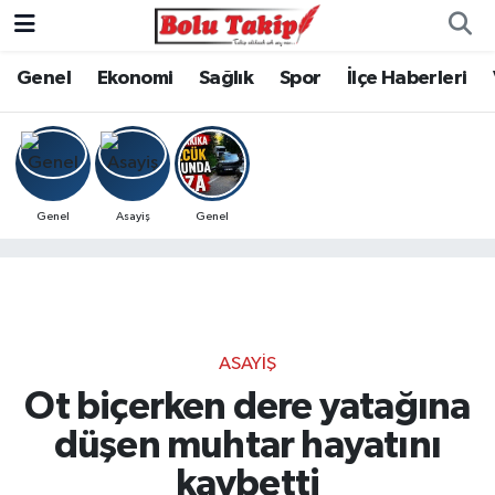
Genel
Ekonomi
Sağlık
Spor
İlçe Haberleri
Genel
Asayiş
Genel
ASAYIŞ
Ot biçerken dere yatağına
düşen muhtar hayatını
kaybetti