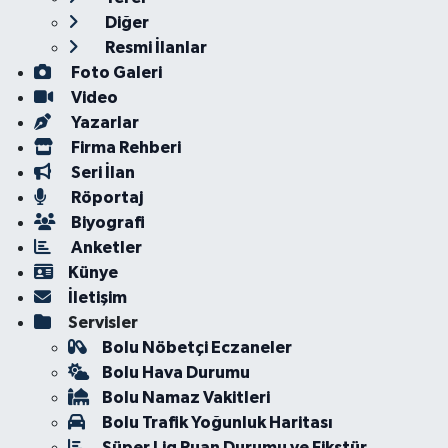
Diğer
Resmi İlanlar
Foto Galeri
Video
Yazarlar
Firma Rehberi
Seri İlan
Röportaj
Biyografi
Anketler
Künye
İletişim
Servisler
Bolu Nöbetçi Eczaneler
Bolu Hava Durumu
Bolu Namaz Vakitleri
Bolu Trafik Yoğunluk Haritası
Süper Lig Puan Durumu ve Fikstür