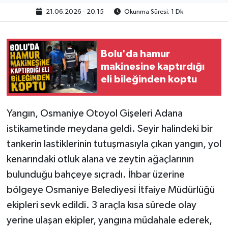
21.06.2026 - 20:15
Okunma Süresi: 1 Dk
Bolu'da hamur
makinesine kaptırdığı
eli bileğinden koptu
Yangın, Osmaniye Otoyol Gişeleri Adana
istikametinde meydana geldi. Seyir halindeki bir
tankerin lastiklerinin tutuşmasıyla çıkan yangın, yol
kenarındaki otluk alana ve zeytin ağaçlarının
bulunduğu bahçeye sıçradı. İhbar üzerine
bölgeye Osmaniye Belediyesi İtfaiye Müdürlüğü
ekipleri sevk edildi. 3 araçla kısa sürede olay
yerine ulaşan ekipler, yangına müdahale ederek,