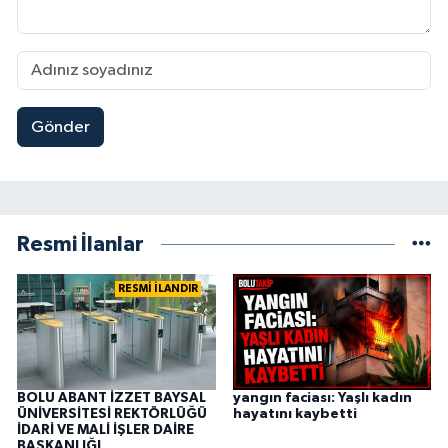
Gönder
Resmi İlanlar
RESMİ İLANDIR
BOLU ABANT İZZET BAYSAL
yangın faciası: Yaşlı kadın
ÜNİVERSİTESİ REKTÖRLÜĞÜ
hayatını kaybetti
İDARİ VE MALİ İŞLER DAİRE
BAŞKANLIĞI