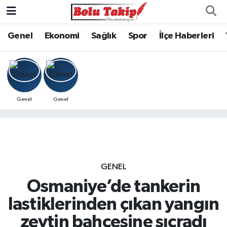
Genel
Ekonomi
Sağlık
Spor
İlçe Haberleri
Genel
Genel
GENEL
Osmaniye’de tankerin
lastiklerinden çıkan yangın
zeytin bahçesine sıçradı