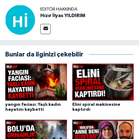
EDITÖR HAKKINDA
Hızır İlyas YILDIRIM
Bunlar da ilginizi çekebilir
yangın faciası: Yaşlı kadın
Elini spiral makinesine
hayatını kaybetti
kaptırdı