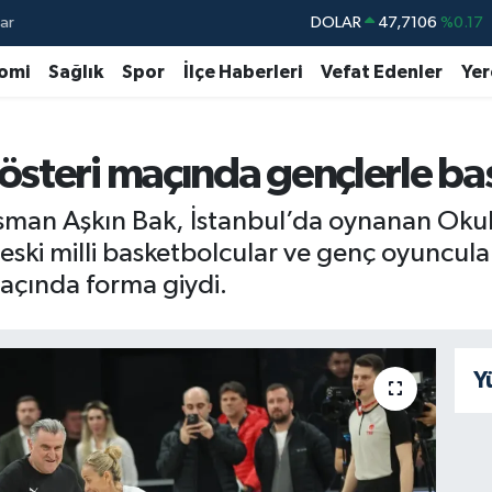
ar
DOLAR
47,7106
%0.17
EURO
55,1652
%0.27
omi
Sağlık
Spor
İlçe Haberleri
Vefat Edenler
Yer
STERLİN
64,4046
%0.35
GRAM ALTIN
6648.99
%2.59
steri maçında gençlerle ba
BİST100
13.773
%-19
sman Aşkın Bak, İstanbul’da oynanan Okul
BITCOIN
65.130,04
%1.2
de eski milli basketbolcular ve genç oyuncul
açında forma giydi.
Y