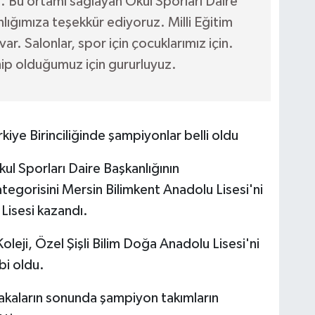
. Bu ortamı sağlayan Okul Sporları Daire
nlığımıza teşekkür ediyoruz. Milli Eğitim
var. Salonlar, spor için çocuklarımız için.
hip olduğumuz için gururluyuz.
iye Birinciliğinde şampiyonlar belli oldu
ul Sporları Daire Başkanlığının
kategorisini Mersin Bilimkent Anadolu Lisesi'ni
isesi kazandı.
leji, Özel Şişli Bilim Doğa Anadolu Lisesi'ni
i oldu.
kaların sonunda şampiyon takımların