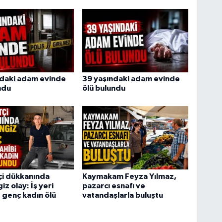
ndaki adam evinde
39 yaşındaki adam evinde
ndu
ölü bulundu
tçi dükkanında
Kaymakam Feyza Yılmaz,
z olay: İş yeri
pazarcı esnafı ve
e genç kadın ölü
vatandaşlarla buluştu