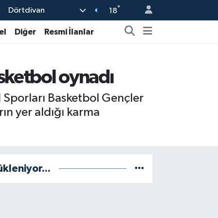
°
Dörtdivan
18
el
Diğer
Resmi İlanlar
sketbol oynadı
 Sporları Basketbol Gençler
arın yer aldığı karma
ükleniyor...