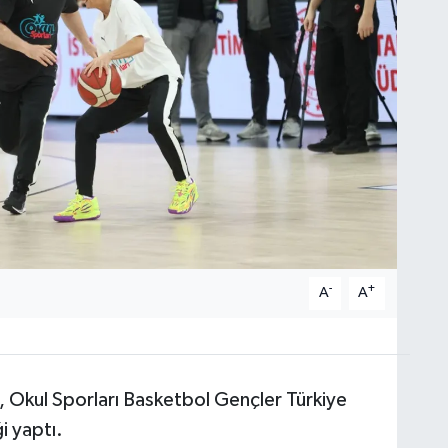
-
+
A
A
, Okul Sporları Basketbol Gençler Türkiye
i yaptı.