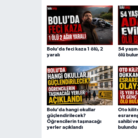
Bolu’da feci kaza 1 ölü, 2
54 yaşı
yaralı
ölü bulu
Bolu’da hangi okullar
Oto kili
güçlendirilecek?
esrarengi
Öğrencilerin taşınacağı
sahibi v
yerler açıklandı
bulundu