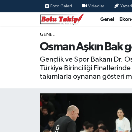
Foto Galeri
Videolar
Yazarl
Genel
Ekon
GENEL
Osman Aşkın Bak gö
Gençlik ve Spor Bakanı Dr. O
Türkiye Birinciliği Finallerin
takımlarla oynanan gösteri m