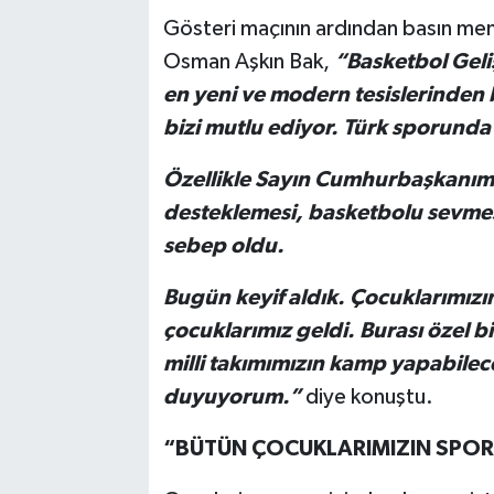
Gösteri maçının ardından basın men
Osman Aşkın Bak,
“Basketbol Geli
en yeni ve modern tesislerinden b
bizi mutlu ediyor. Türk sporunda
Özellikle Sayın Cumhurbaşkanım
desteklemesi, basketbolu sevmesi
sebep oldu.
Bugün keyif aldık. Çocuklarımızı
çocuklarımız geldi. Burası özel b
milli takımımızın kamp yapabilece
duyuyorum.”
diye konuştu.
“BÜTÜN ÇOCUKLARIMIZIN SPORU