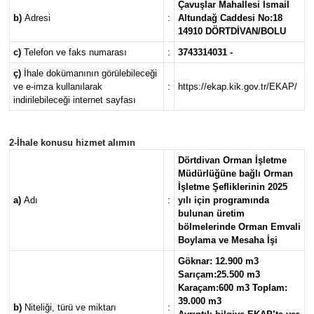
Çavuşlar Mahallesi İsmail
b)
Adresi
:
Altundağ Caddesi No:18
14910 DÖRTDİVAN/BOLU
c)
Telefon ve faks numarası
:
3743314031 -
ç)
İhale dokümanının görülebileceği
ve e-imza kullanılarak
:
https://ekap.kik.gov.tr/EKAP/
indirilebileceği internet sayfası
2-İhale konusu hizmet alımın
Dörtdivan Orman İşletme
Müdürlüğüne bağlı Orman
İşletme Şefliklerinin 2025
a)
Adı
:
yılı için programında
bulunan üretim
bölmelerinde Orman Emvali
Boylama ve Mesaha İşi
Göknar: 12.900 m3
Sarıçam:25.500 m3
Karaçam:600 m3 Toplam:
39.000 m3
b)
Niteliği, türü ve miktarı
: