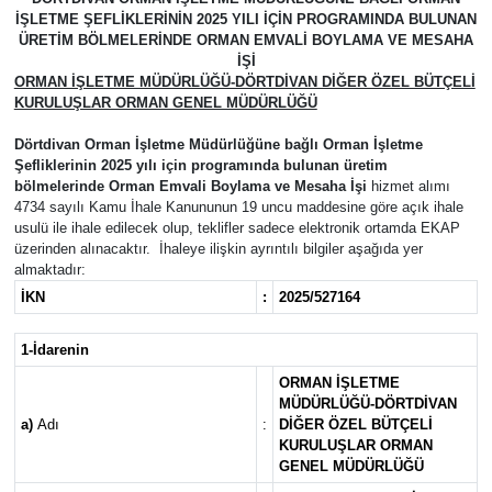
İŞLETME ŞEFLİKLERİNİN 2025 YILI İÇİN PROGRAMINDA BULUNAN
ÜRETİM BÖLMELERİNDE ORMAN EMVALİ BOYLAMA VE MESAHA
İŞİ
ORMAN İŞLETME MÜDÜRLÜĞÜ-DÖRTDİVAN DİĞER ÖZEL BÜTÇELİ
KURULUŞLAR ORMAN GENEL MÜDÜRLÜĞÜ
Dörtdivan Orman İşletme Müdürlüğüne bağlı Orman İşletme
Şefliklerinin 2025 yılı için programında bulunan üretim
bölmelerinde Orman Emvali Boylama ve Mesaha İşi
hizmet alımı
4734 sayılı Kamu İhale Kanununun 19 uncu maddesine göre açık ihale
usulü ile ihale edilecek olup, teklifler sadece elektronik ortamda EKAP
üzerinden alınacaktır. İhaleye ilişkin ayrıntılı bilgiler aşağıda yer
almaktadır:
İKN
:
2025/527164
1-İdarenin
ORMAN İŞLETME
MÜDÜRLÜĞÜ-DÖRTDİVAN
a)
Adı
:
DİĞER ÖZEL BÜTÇELİ
KURULUŞLAR ORMAN
GENEL MÜDÜRLÜĞÜ