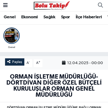
Genel
Ekonomi
Sağlık
Spor
İlçe Haberleri
Genel
Paylaş
-
+
12.04.2025 - 00:00
A
A
ORMAN İŞLETME MÜDÜRLÜĞÜ-
DÖRTDİVAN DİĞER ÖZEL BÜTÇELİ
KURULUŞLAR ORMAN GENEL
MÜDÜRLÜĞÜ
DÖRTDİVAN ORMAN İŞLETME MÜDÜRLÜĞÜNE BAĞLI ORMAN