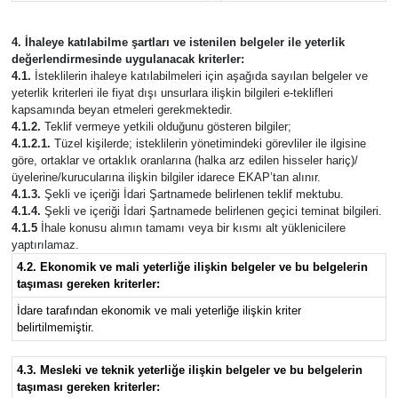
4. İhaleye katılabilme şartları ve istenilen belgeler ile yeterlik
değerlendirmesinde uygulanacak kriterler:
4.1.
İsteklilerin ihaleye katılabilmeleri için aşağıda sayılan belgeler ve
yeterlik kriterleri ile fiyat dışı unsurlara ilişkin bilgileri e-teklifleri
kapsamında beyan etmeleri gerekmektedir.
4.1.2.
Teklif vermeye yetkili olduğunu gösteren bilgiler;
4.1.2.1.
Tüzel kişilerde; isteklilerin yönetimindeki görevliler ile ilgisine
göre, ortaklar ve ortaklık oranlarına (halka arz edilen hisseler hariç)/
üyelerine/kurucularına ilişkin bilgiler idarece EKAP’tan alınır.
4.1.3.
Şekli ve içeriği İdari Şartnamede belirlenen teklif mektubu.
4.1.4.
Şekli ve içeriği İdari Şartnamede belirlenen geçici teminat bilgileri.
4.1.5
İhale konusu alımın tamamı veya bir kısmı alt yüklenicilere
yaptırılamaz.
4.2. Ekonomik ve mali yeterliğe ilişkin belgeler ve bu belgelerin
taşıması gereken kriterler:
İdare tarafından ekonomik ve mali yeterliğe ilişkin kriter
belirtilmemiştir.
4.3. Mesleki ve teknik yeterliğe ilişkin belgeler ve bu belgelerin
taşıması gereken kriterler: