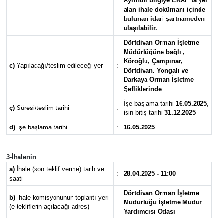
Ayrıntılı bilgiye EKAP’ta yer
alan ihale dokümanı içinde
bulunan idari şartnameden
ulaşılabilir.
Dörtdivan Orman İşletme
Müdürlüğüne bağlı ,
Köroğlu, Çampınar,
c)
Yapılacağı/teslim edileceği yer
:
Dörtdivan, Yongalı ve
Darkaya Orman İşletme
Şefliklerinde
İşe başlama tarihi
16.05.2025
,
ç)
Süresi/teslim tarihi
:
işin bitiş tarihi
31.12.2025
d)
İşe başlama tarihi
:
16.05.2025
3-İhalenin
a)
İhale (son teklif verme) tarih ve
:
28.04.2025 - 11:00
saati
Dörtdivan Orman İşletme
b)
İhale komisyonunun toplantı yeri
:
Müdürlüğü İşletme Müdür
(e-tekliflerin açılacağı adres)
Yardımcısı Odası