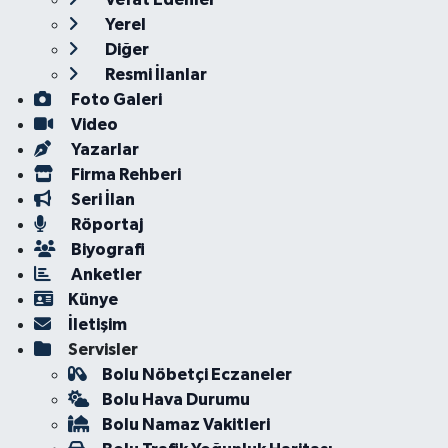
Yerel
Diğer
Resmi İlanlar
Foto Galeri
Video
Yazarlar
Firma Rehberi
Seri İlan
Röportaj
Biyografi
Anketler
Künye
İletişim
Servisler
Bolu Nöbetçi Eczaneler
Bolu Hava Durumu
Bolu Namaz Vakitleri