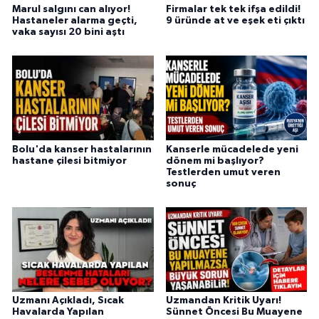
Marul salgını can alıyor!
Firmalar tek tek ifşa edildi!
Hastaneler alarma geçti,
9 üründe at ve eşek eti çıktı
vaka sayısı 20 bini aştı
Bolu'da kanser hastalarının
Kanserle mücadelede yeni
hastane çilesi bitmiyor
dönem mi başlıyor?
Testlerden umut veren
sonuç
Uzmanı Açıkladı, Sıcak
Uzmandan Kritik Uyarı!
Havalarda Yapılan
Sünnet Öncesi Bu Muayene