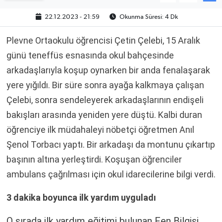
22.12.2023 - 21:59
Okunma Süresi: 4 Dk
Plevne Ortaokulu öğrencisi Çetin Çelebi, 15 Aralık
günü teneffüs esnasında okul bahçesinde
arkadaşlarıyla koşup oynarken bir anda fenalaşarak
yere yığıldı. Bir süre sonra ayağa kalkmaya çalışan
Çelebi, sonra sendeleyerek arkadaşlarının endişeli
bakışları arasında yeniden yere düştü. Kalbi duran
öğrenciye ilk müdahaleyi nöbetçi öğretmen Anıl
Şenol Torbacı yaptı. Bir arkadaşı da montunu çıkartıp
başının altına yerleştirdi. Koşuşan öğrenciler
ambulans çağrılması için okul idarecilerine bilgi verdi.
3 dakika boyunca ilk yardım uyguladı
O sırada ilk yardım eğitimi bulunan Fen Bilgisi