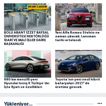
RESMİ İLANDIR
BOLU ABANT İZZET BAYSAL
Yeni Alfa Romeo Stelvio ne
ÜNİVERSİTESİ REKTÖRLÜĞÜ
zaman çıkacak: Lansman
İDARİ VE MALİ İŞLER DAİRE
tarihi ertelendi
BAŞKANLIĞI
680 km menzilli yeni
Toyota'nın yeni nesil hibrit
Hyundai Ioniq 6 Türkiye'de:
bataryaları 2027'de
İşte fiyatı ve özellikleri
üretime girecek
Yükleniyor...