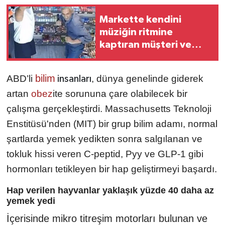
Markette kendini
müziğin ritmine
kaptıran müşteri ve
esnaf kamerada
bilim
ABD’li
, dünya genelinde giderek
insanları
artan
obez
ite sorununa çare olabilecek bir
çalışma gerçekleştirdi. Massachusetts Teknoloji
Enstitüsü'nden (MIT) bir grup bilim adamı, normal
şartlarda yemek yedikten sonra salgılanan ve
tokluk hissi veren C-peptid, Pyy ve GLP-1 gibi
hormonları tetikleyen bir hap geliştirmeyi başardı.
Hap verilen hayvanlar yaklaşık yüzde 40 daha az
yemek yedi
İçerisinde mikro titreşim motorları bulunan ve