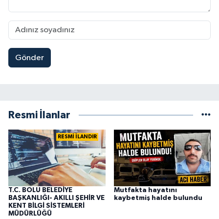
Gönder
Resmi İlanlar
RESMİ İLANDIR
T.C. BOLU BELEDİYE
Mutfakta hayatını
BAŞKANLIĞI- AKILLI ŞEHİR VE
kaybetmiş halde bulundu
KENT BİLGİ SİSTEMLERİ
MÜDÜRLÜĞÜ