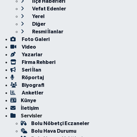
İlçe Haberleri
Vefat Edenler
Yerel
Diğer
Resmi İlanlar
Foto Galeri
Video
Yazarlar
Firma Rehberi
Seri İlan
Röportaj
Biyografi
Anketler
Künye
İletişim
Servisler
Bolu Nöbetçi Eczaneler
Bolu Hava Durumu