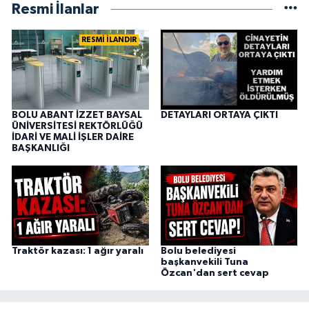
Resmi İlanlar
RESMİ İLANDIR
BOLU ABANT İZZET BAYSAL
DETAYLARI ORTAYA ÇIKTI
ÜNİVERSİTESİ REKTÖRLÜĞÜ
İDARİ VE MALİ İŞLER DAİRE
BAŞKANLIĞI
Traktör kazası: 1 ağır yaralı
Bolu belediyesi
başkanvekili Tuna
Özcan'dan sert cevap