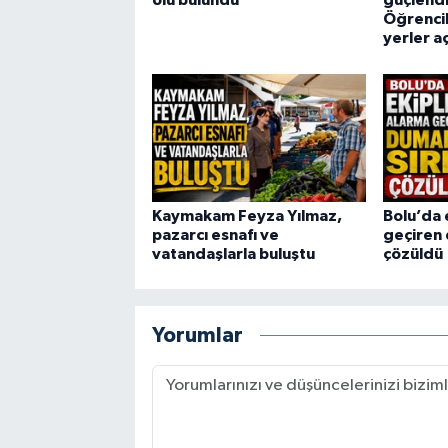
ölü bulundu
güçlendi
Öğrencil
yerler a
Kaymakam Feyza Yılmaz,
Bolu’da 
pazarcı esnafı ve
geçiren 
vatandaşlarla buluştu
çözüldü
Yorumlar