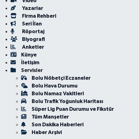
Video
Yazarlar
Firma Rehberi
Seri İlan
Röportaj
Biyografi
Anketler
Künye
İletişim
Servisler
Bolu Nöbetçi Eczaneler
Bolu Hava Durumu
Bolu Namaz Vakitleri
Bolu Trafik Yoğunluk Haritası
Süper Lig Puan Durumu ve Fikstür
Tüm Manşetler
Son Dakika Haberleri
Haber Arşivi