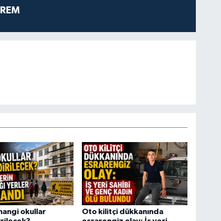
PREM
hangi okullar
Oto kilitçi dükkanında