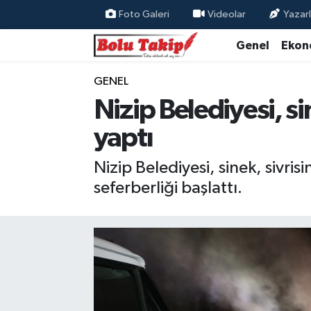
Foto Galeri
Videolar
Yazarl
Genel
Ekon
GENEL
Nizip Belediyesi, si
yaptı
Nizip Belediyesi, sinek, sivri
seferberliği başlattı.