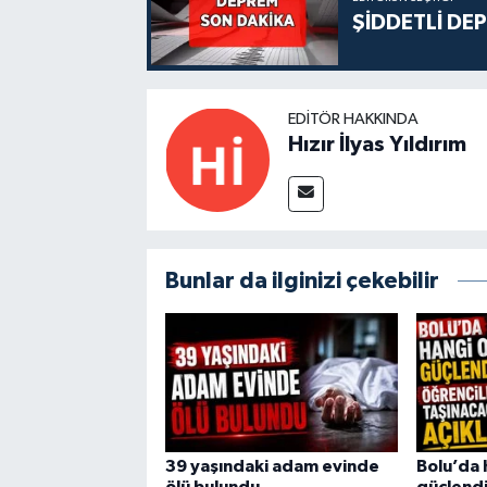
ŞİDDETLİ DE
EDITÖR HAKKINDA
Hızır İlyas Yıldırım
Bunlar da ilginizi çekebilir
39 yaşındaki adam evinde
Bolu’da 