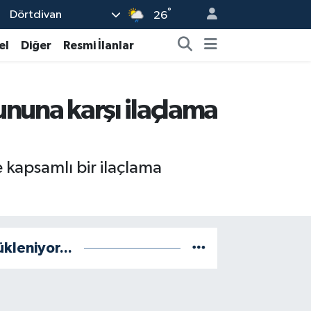
°
Dörtdivan
26
el
Diğer
Resmi İlanlar
rununa karşı ilaçlama
e kapsamlı bir ilaçlama
ükleniyor...