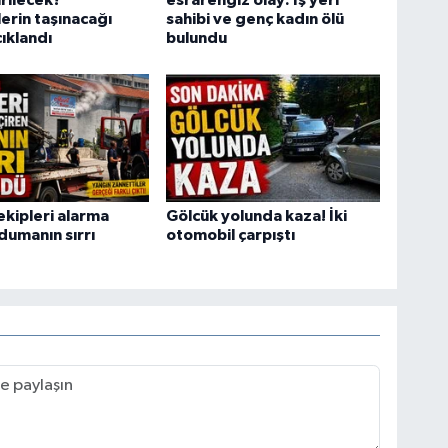
rilecek?
esrarengiz olay: İş yeri
erin taşınacağı
sahibi ve genç kadın ölü
çıklandı
bulundu
ekipleri alarma
Gölcük yolunda kaza! İki
dumanın sırrı
otomobil çarpıştı