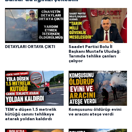
DETAYLARI ORTAYA ÇIKTI
Saadet Partisi Bolu İl
Başkanı Mustafa Uludağ:
Tarımda tehlike çanları
çalıyor
TEM'e düşen 1.5 metrelik
Komşusunu öldürüp evini
kütüğü canını tehlikeye
ve aracını ateşe verdi
atarak yoldan kaldırdı