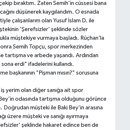
çekip bıraktım. Zaten Semih'in cüssesi bana
nacağını düşünerek kaygılandım. O esnada
yle çalışanlarım olan Yusuf İslam D. ile
tekinin 'Şerefsizler' şeklinde sözler
ukla müştekiye vurmaya başladı. Rüçhan'la
a sonra Semih Topçu, spor merkezinden
ine tartışma ve arbede yaşandı. Ardından
 sona erdi" ifadelerini kullandı.
eme başkanının "Pişman mısın?" sorusuna
iş yerim olan diğer sanığa ait spor
Bey'in odasında tartışma olduğunu görünce
m. Doğrudan müşteki ile Baki Bey'in arasına
ağı üzere müşteki ve sanığı ayırmaya
efsizler' şeklinde hakaret edince ben de