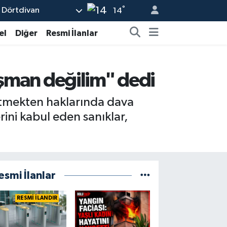
°
Dörtdivan
14
el
Diğer
Resmi İlanlar
işman değilim" dedi
etmekten haklarında dava
erini kabul eden sanıklar,
esmi İlanlar
RESMİ İLANDIR