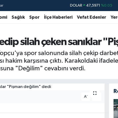
ar
DOLAR
47,5971
%0.05
EURO
55,1336
%0.18
omi
Sağlık
Spor
İlçe Haberleri
Vefat Edenler
Yer
STERLİN
64,2534
%0.22
GRAM ALTIN
6527.85
%0.54
edip silah çeken sanıklar "P
BİST100
13.703
%0
Topçu'ya spor salonunda silah çekip darb
BITCOIN
64.475,47
%0.66
sı hakim karşısına çıktı. Karakoldaki ifadel
suna "Değilim" cevabını verdi.
R
-
+
A
A