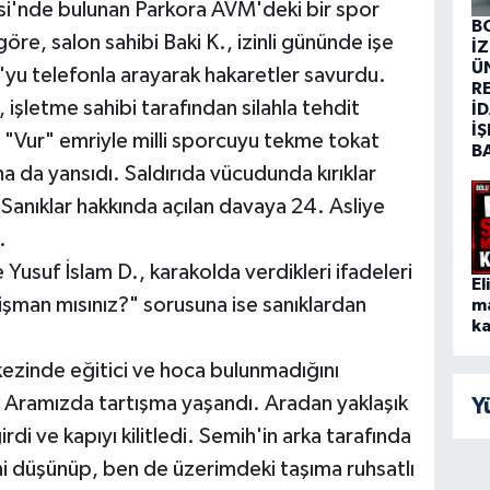
esi'nde bulunan Parkora AVM'deki bir spor
B
re, salon sahibi Baki K., izinli gününde işe
İ
Ü
yu telefonla arayarak hakaretler savurdu.
R
 işletme sahibi tarafından silahla tehdit
İD
İŞ
ı, "Vur" emriyle milli sporcuyu tekme tokat
B
a da yansıdı. Saldırıda vücudunda kırıklar
Sanıklar hakkında açılan davaya 24. Asliye
.
Yusuf İslam D., karakolda verdikleri ifadeleri
El
Pişman mısınız?" sorusuna ise sanıklardan
m
ka
kezinde eğitici ve hoca bulunmadığını
. Aramızda tartışma yaşandı. Aradan yaklaşık
Y
di ve kapıyı kilitledi. Semih'in arka tarafında
ini düşünüp, ben de üzerimdeki taşıma ruhsatlı