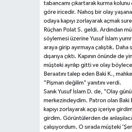
tabancamı çıkartarak kurma kolunu 
göre iricedir. Nahoş bir olay yaşa
odaya kapıyı zorlayarak açmak sureti
Rüçhan Polat S. geldi. Ardından müş
söylemesi üzerine Yusuf İslam yumr
araya girip ayırmaya çalıştık. Dah
dışarıya çıktı. Kapının önünde de y
müşteki ayrılıp gitti ve olay böylece
Beraatını talep eden Baki K., mahk
"Pişman değilim" yanıtını verdi.
Sanık Yusuf İslam D. de, "Olay günü 
merkezindeydim. Patron olan Baki 
kapıyı zorlayarak açıp içeriye girdi
girdim. Görüntülerden de anlaşılac
çalışıyordum. O sırada müşteki 'Şer