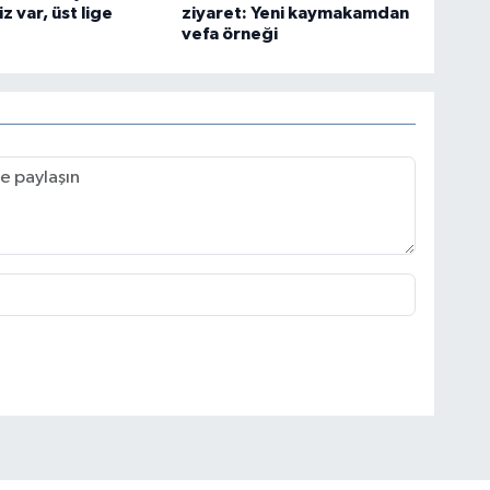
z var, üst lige
ziyaret: Yeni kaymakamdan
vefa örneği