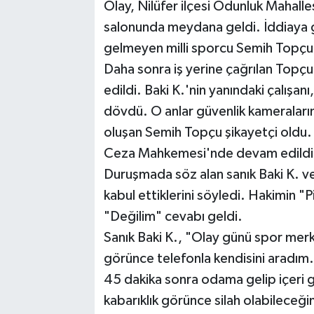
Olay, Nilüfer ilçesi Odunluk Mahall
salonunda meydana geldi. İddiaya gö
gelmeyen milli sporcu Semih Topçu'
Daha sonra iş yerine çağrılan Topçu,
edildi. Baki K.'nin yanındaki çalışan
dövdü. O anlar güvenlik kameraların
oluşan Semih Topçu şikayetçi oldu. 
Ceza Mahkemesi'nde devam edildi
Duruşmada söz alan sanık Baki K. ve 
kabul ettiklerini söyledi. Hakimin "
"Değilim" cevabı geldi.
Sanık Baki K., "Olay günü spor mer
görünce telefonla kendisini aradım
45 dakika sonra odama gelip içeri gir
kabarıklık görünce silah olabileceğ