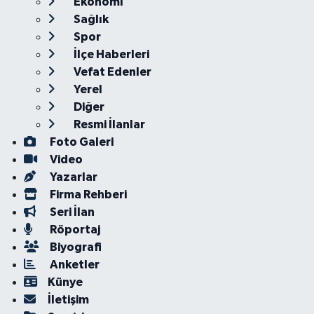
Ekonomi
Sağlık
Spor
İlçe Haberleri
Vefat Edenler
Yerel
Diğer
Resmi İlanlar
Foto Galeri
Video
Yazarlar
Firma Rehberi
Seri İlan
Röportaj
Biyografi
Anketler
Künye
İletişim