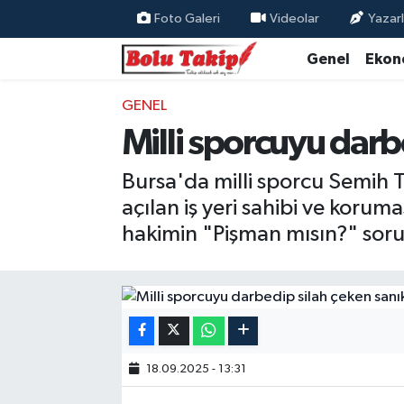
Foto Galeri
Videolar
Yazarl
Genel
Ekon
GENEL
Milli sporcuyu darb
Bursa'da milli sporcu Semih 
açılan iş yeri sahibi ve koruma
hakimin "Pişman mısın?" soru
18.09.2025 - 13:31