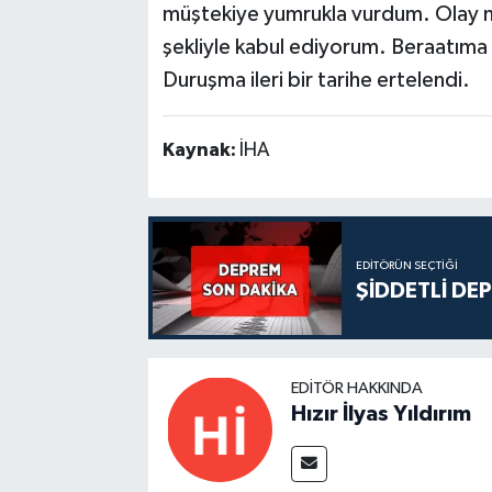
müştekiye yumrukla vurdum. Olay n
şekliyle kabul ediyorum. Beraatıma 
Duruşma ileri bir tarihe ertelendi.
Kaynak:
İHA
EDITÖRÜN SEÇTIĞI
ŞİDDETLİ DE
EDITÖR HAKKINDA
Hızır İlyas Yıldırım