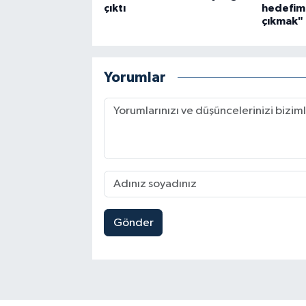
çıktı
hedefimi
çıkmak"
Yorumlar
Gönder