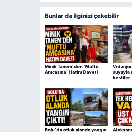
Bunlar da ilginizi çekebilir
Minik Tanem’den 'Müftü
Vidanjör
Amcasına' Hatim Daveti
suyuyla 
kestiler
Bolu'da otluk alanda yangın
Aleksand