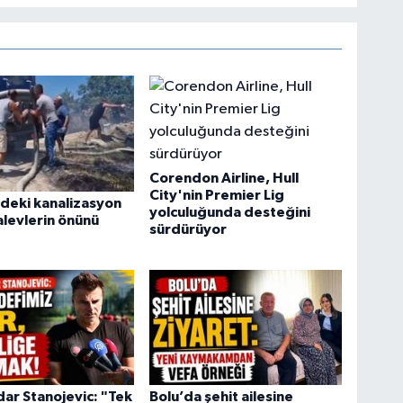
Corendon Airline, Hull
City'nin Premier Lig
deki kanalizasyon
yolculuğunda desteğini
alevlerin önünü
sürdürüyor
ar Stanojevic: "Tek
Bolu’da şehit ailesine