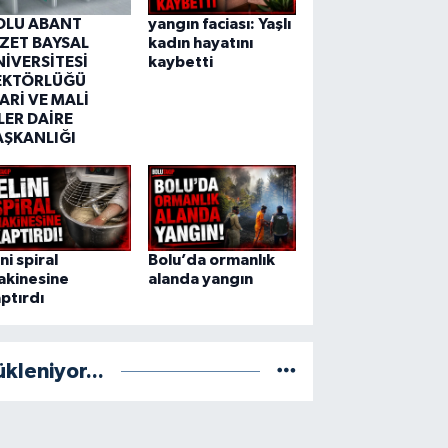
OLU ABANT
yangın faciası: Yaşlı
ZZET BAYSAL
kadın hayatını
NİVERSİTESİ
kaybetti
EKTÖRLÜĞÜ
ARİ VE MALİ
LER DAİRE
AŞKANLIĞI
ini spiral
Bolu’da ormanlık
akinesine
alanda yangın
ptırdı
ükleniyor...