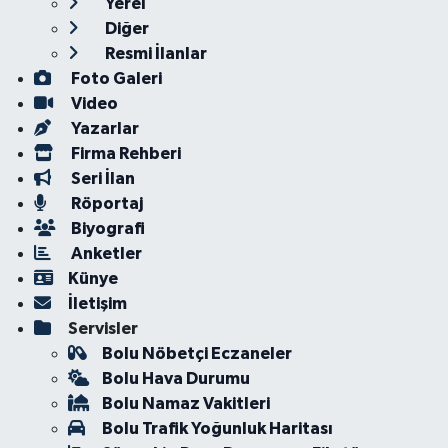
Yerel
Diğer
Resmi İlanlar
Foto Galeri
Video
Yazarlar
Firma Rehberi
Seri İlan
Röportaj
Biyografi
Anketler
Künye
İletişim
Servisler
Bolu Nöbetçi Eczaneler
Bolu Hava Durumu
Bolu Namaz Vakitleri
Bolu Trafik Yoğunluk Haritası