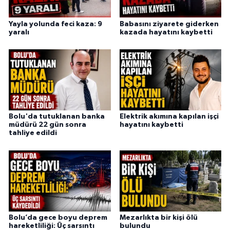
Yayla yolunda feci kaza: 9
Babasını ziyarete giderken
yaralı
kazada hayatını kaybetti
Bolu'da tutuklanan banka
Elektrik akımına kapılan işçi
müdürü 22 gün sonra
hayatını kaybetti
tahliye edildi
Bolu’da gece boyu deprem
Mezarlıkta bir kişi ölü
hareketliliği: Üç sarsıntı
bulundu